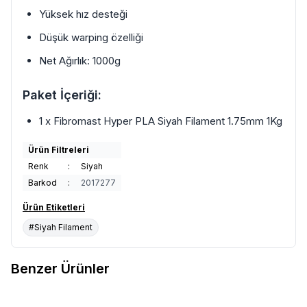
Yüksek hız desteği
Düşük warping özelliği
Net Ağırlık: 1000g
Paket İçeriği:
1 x Fibromast Hyper PLA Siyah Filament 1.75mm 1Kg
Ürün Filtreleri
Renk
:
Siyah
Barkod
:
2017277
Ürün Etiketleri
#Siyah Filament
Benzer Ürünler
Esun
Esun PLA Basic Filament
Esun
Esun PLA Basic Filament
Yeni
Yeni