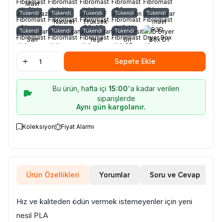
Mavi
ASA Beyaz
Tükendi
Tükendi
ASA
Tükendi
ABS-CF
PetG Altın
Tükendi
Transparan
Tükendi
Naturel
(Yüksek
mavi
ısı)
Transparan
Tükendi
Transparan
Tükendi
Transparan
Tükendi
CF Antresit
Tükendi
R3D Dryer
Sarı
Yeşil
Gri
Box D1
Kurutucu
Sepete Ekle
Bu ürün, hafta içi
15:00
'a kadar verilen
siparişlerde
Aynı gün kargolanır.
Koleksiyon
Fiyat Alarmı
Ürün Özellikleri
Yorumlar
Soru ve Cevap
Hız ve kaliteden ödün vermek istemeyenler için yeni
nesil PLA