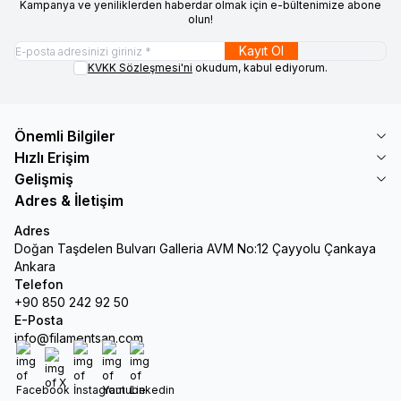
Kampanya ve yeniliklerden haberdar olmak için e-bültenimize abone
olun!
Kayıt Ol
KVKK Sözleşmesi'ni
okudum, kabul ediyorum.
Önemli Bilgiler
Hızlı Erişim
Gelişmiş
Adres & İletişim
Adres
Doğan Taşdelen Bulvarı Galleria AVM No:12 Çayyolu Çankaya
Ankara
Telefon
+90 850 242 92 50
E-Posta
info@filamentsan.com
Facebook
X
İnstagram
Youtube
Linkedin