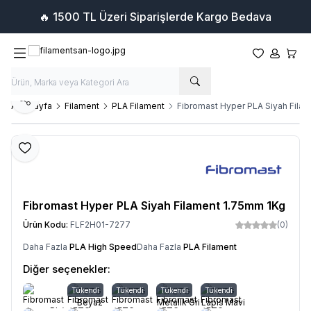
🔥 1500 TL Üzeri Siparişlerde Kargo Bedava
Favorilerim
Hesabım
Sepet
Paylaş
Ana Sayfa
Filament
PLA Filament
Fibromast Hyper PLA Siyah Fila
Favoriye Ekle
Fibromast Hyper PLA Siyah Filament 1.75mm 1Kg
Ürün Kodu:
FLF2H01-7277
(0)
Daha Fazla
PLA High Speed
Daha Fazla
PLA Filament
Diğer seçenekler:
Tükendi
PETG
Tükendi
PETG
Tükendi
PETG
Tükendi
PETG
Beyaz
Metalik Gri
Lapis Mavi