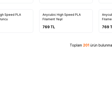
10
10
igh Speed PLA
Anycubic High Speed PLA
Anycub
runcu
Filament Yeşil
Filame
769
TL
769
T
Toplam
201
ürün bulunmak