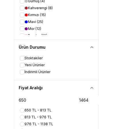
Gümüş
(4)
Kahverengi
(8)
Kırmızı
(15)
Mavi
(25)
Mor
(12)
Pembe
(13)
Renk Geçişli
(1)
Ürün Durumu
Sarı
(9)
Şeffaf
(5)
Stoktakiler
Siyah
(9)
Yeni Ürünler
Turuncu
(12)
İndirimli Ürünler
Yeşil
(32)
Bej
(5)
Fiyat Aralığı
Kemik Beyaz
(3)
Ten
(3)
650 TL - 813 TL
813 TL - 976 TL
976 TL - 1138 TL