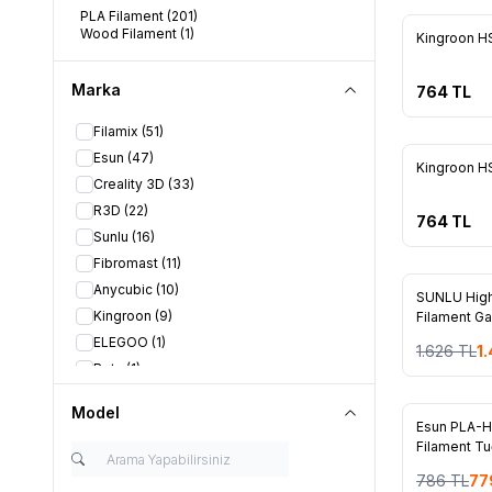
PLA Filament
(201)
Wood Filament
(1)
Yeni
Kingroon H
Marka
764
TL
Filamix
(51)
Esun
(47)
Yeni
Kingroon HS
Creality 3D
(33)
R3D
(22)
764
TL
Sunlu
(16)
Fibromast
(11)
Anycubic
(10)
Yeni
SUNLU Hig
Kingroon
(9)
Filament Gal
%
10
ELEGOO
(1)
1.626
TL
1
Beta
(1)
Model
Yeni
Esun PLA-H
Filament Tu
%
1
786
TL
77