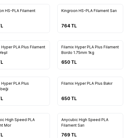
Yeni
on HS-PLA Filament
Kingroon HS-PLA Filament Sarı
L
764
TL
Yeni
x Hyper PLA Plus Filament
Filamix Hyper PLA Plus Filament
Yeşil
Bordo 1.75mm 1kg
L
650
TL
49
45
Yeni
x Hyper PLA Plus
Filamix Hyper PLA Plus Bakır
beği
L
650
TL
10
10
ic High Speed PLA
Anycubic High Speed PLA
nt Mor
Filament Sarı
L
769
TL