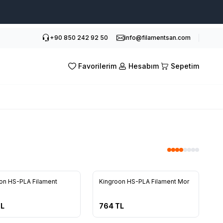
+90 850 242 92 50
info@filamentsan.com
Favorilerim
Hesabım
Sepetim
Yeni
on HS-PLA Filament
Kingroon HS-PLA Filament Mor
L
764
TL