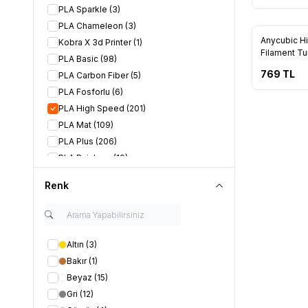
PLA Sparkle
(3)
PLA Chameleon
(3)
Anycubic H
Kobra X 3d Printer
(1)
Filament Tu
PLA Basic
(98)
769
TL
PLA Carbon Fiber
(5)
PLA Fosforlu
(6)
PLA High Speed
(201)
PLA Mat
(109)
PLA Plus
(206)
PLA Rainbow
(19)
PLA Silk
(139)
Renk
PLA Special
(33)
PLA Wood
(3)
Altın
(3)
Bakır
(1)
Beyaz
(15)
Gri
(12)