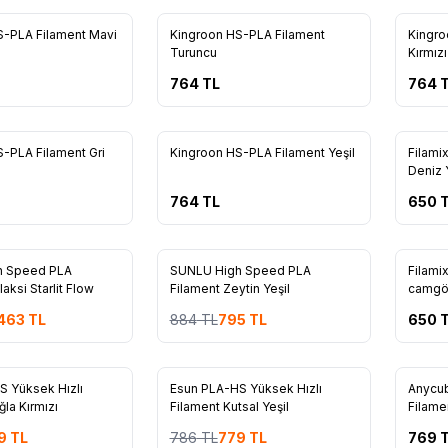
Yeni
Yeni
S-PLA Filament Mavi
Kingroon HS-PLA Filament
Kingro
Turuncu
Kırmızı
764
TL
764
T
Yeni
Yeni
-PLA Filament Gri
Kingroon HS-PLA Filament Yeşil
Filami
Deniz 
764
TL
650
T
16
16
Yeni
Yeni
h Speed PLA
SUNLU High Speed PLA
Filami
aksi Starlit Flow
Filament Zeytin Yeşil
camgö
%
10
.463
TL
884
TL
795
TL
650
T
47
48
%
1
S Yüksek Hızlı
Esun PLA-HS Yüksek Hızlı
Anycub
ğla Kırmızı
Filament Kutsal Yeşil
Filame
9
TL
786
TL
779
TL
769
T