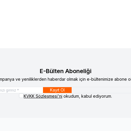
E-Bülten Aboneliği
mpanya ve yeniliklerden haberdar olmak için e-bültenimize abone ol
Kayıt Ol
KVKK Sözleşmesi'ni
okudum, kabul ediyorum.