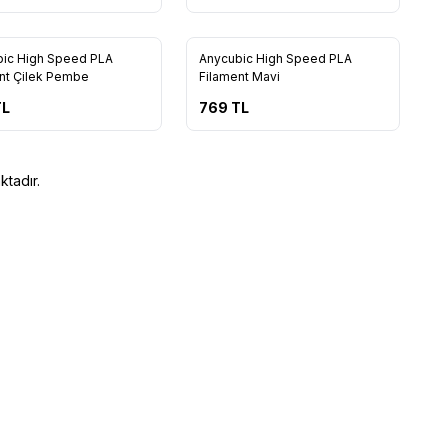
10
10
ic High Speed PLA
Anycubic High Speed PLA
nt Çilek Pembe
Filament Mavi
L
769
TL
tadır.