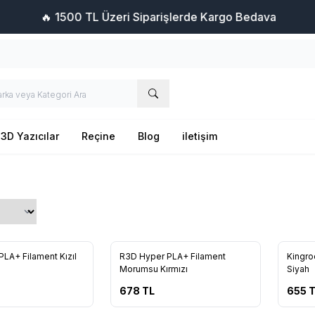
🔥 1500 TL Üzeri Siparişlerde Kargo Bedava
3D Yazıcılar
Reçine
Blog
iletişim
Yeni
Yeni
LA+ Filament Kızıl
R3D Hyper PLA+ Filament
Kingro
Morumsu Kırmızı
Siyah
678
TL
655
T