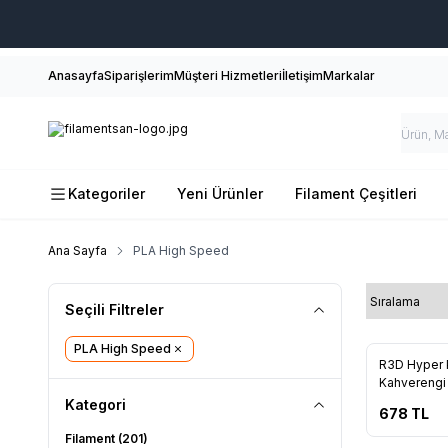
Anasayfa
Siparişlerim
Müşteri Hizmetleri
İletişim
Markalar
Kategoriler
Yeni Ürünler
Filament Çeşitleri
Ana Sayfa
PLA High Speed
Seçili Filtreler
PLA High Speed
Yeni
R3D Hyper P
Kahverengi
Kategori
678
TL
Filament
(201)