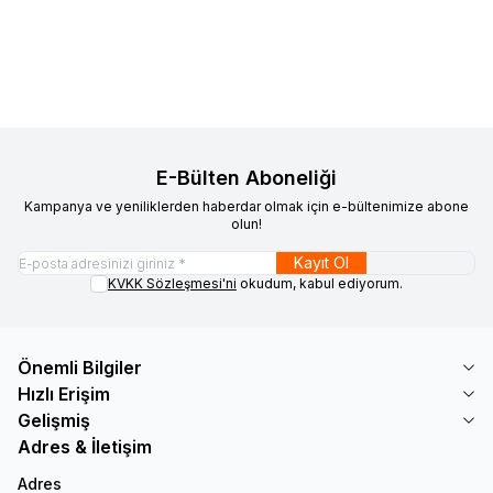
20.442
TL
19.149
TL
683
TL
589
TL
E-Bülten Aboneliği
Kampanya ve yeniliklerden haberdar olmak için e-bültenimize abone
olun!
Kayıt Ol
KVKK Sözleşmesi'ni
okudum, kabul ediyorum.
Önemli Bilgiler
Hızlı Erişim
Gelişmiş
Adres & İletişim
Adres