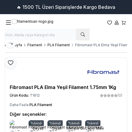
🔥 1500 TL Üzeri Siparişlerde Kargo Bedava
Favorilerim
Hesabım
Sepet
Paylaş
Ana Sayfa
Filament
PLA Filament
Fibromast PLA Elma Yeşil Filame
Favoriye Ekle
Fibromast PLA Elma Yeşil Filament 1.75mm 1Kg
Ürün Kodu:
T1612
(0)
Daha Fazla
PLA Filament
Diğer seçenekler:
Tükendi
PETG
Tükendi
PETG
Tükendi
PETG
Tükendi
PETG
Beyaz
Siyah
Metalik Gri
Lapis Mavi