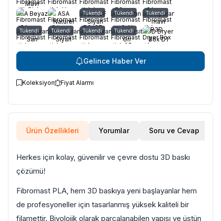
Mavi
ASA Beyaz
ASA
Tükendi
ABS-CF
PetG Altın
Tükendi
Transparan
Tükendi
Naturel
Siyah
mavi
(Yüksek
Transparan
Tükendi
Transparan
Tükendi
Transparan
Tükendi
CF Antresit
Tükendi
R3D Dryer
ısı)
Sarı
Siyah
Gri
Box D1
Kurutucu
Gelince Haber Ver
Koleksiyon
Fiyat Alarmı
Ürün Özellikleri
Yorumlar
Soru ve Cevap
Herkes için kolay, güvenilir ve çevre dostu 3D baskı
çözümü!
Fibromast PLA, hem 3D baskıya yeni başlayanlar hem
de profesyoneller için tasarlanmış yüksek kaliteli bir
filamettir. Biyolojik olarak parçalanabilen yapısı ve üstün