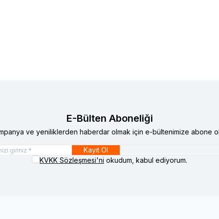
3.273
TL
6
E-Bülten Aboneliği
mpanya ve yeniliklerden haberdar olmak için e-bültenimize abone ol
Kayıt Ol
KVKK Sözleşmesi'ni
okudum, kabul ediyorum.