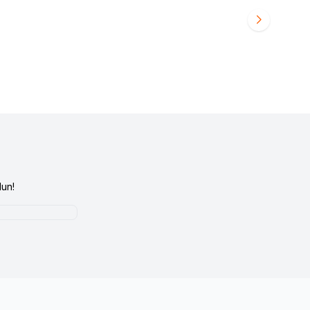
(1)
50
TL
683
TL
589
TL
un!