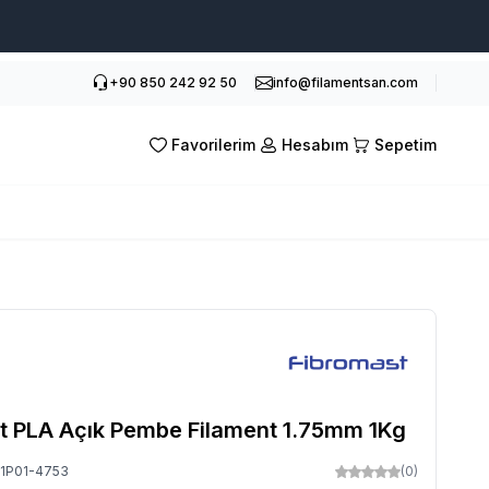
+90 850 242 92 50
info@filamentsan.com
Favorilerim
Hesabım
Sepetim
t PLA Açık Pembe Filament 1.75mm 1Kg
1P01-4753
(0)