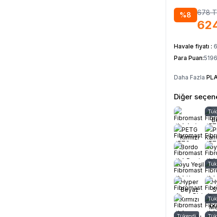
678
T
%
8
62
Havale fiyatı :
Para Puan:
5196
Daha Fazla
PLA
Diğer seçene
Tük
P
B
PETG
P
Kırmızı
Kah
Bordo
Koy
Koyu Yeşil
Tük
Hyper
H
Beyaz
S
Kırmızı
Tük
Kı
Me
Tükendi
Fosforlu
Tük
Ma