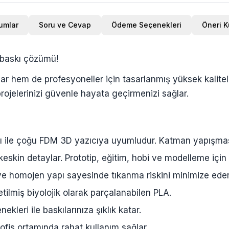
umlar
Soru ve Cevap
Ödeme Seçenekleri
Öneri 
 baskı çözümü!
hem de profesyoneller için tasarlanmış yüksek kaliteli bi
rojelerinizi güvenle hayata geçirmenizi sağlar.
ğı ile çoğu FDM 3D yazıcıya uyumludur. Katman yapışması
eskin detaylar. Prototip, eğitim, hobi ve modelleme için 
e homojen yapı sayesinde tıkanma riskini minimize eder
tilmiş biyolojik olarak parçalanabilen PLA.
ekleri ile baskılarınıza şıklık katar.
is ortamında rahat kullanım sağlar.