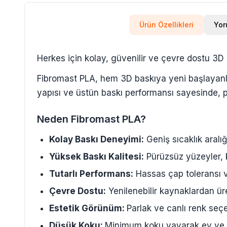
Ürün Özellikleri
Yor
Herkes için kolay, güvenilir ve çevre dostu 3D
Fibromast PLA, hem 3D baskıya yeni başlayanlar 
yapısı ve üstün baskı performansı sayesinde, p
Neden Fibromast PLA?
Kolay Baskı Deneyimi:
Geniş sıcaklık aralı
Yüksek Baskı Kalitesi:
Pürüzsüz yüzeyler, k
Tutarlı Performans:
Hassas çap toleransı v
Çevre Dostu:
Yenilenebilir kaynaklardan üre
Estetik Görünüm:
Parlak ve canlı renk seçen
Düşük Koku:
Minimum koku yayarak ev ve of