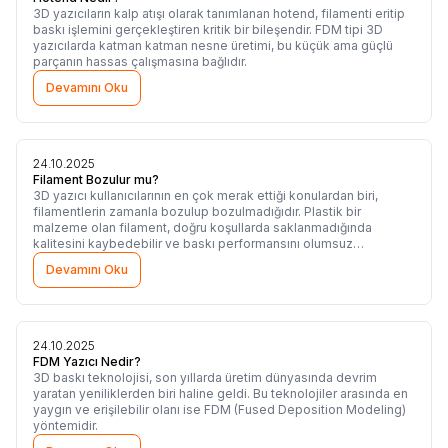
3D yazıcıların kalp atışı olarak tanımlanan hotend, filamenti eritip
baskı işlemini gerçekleştiren kritik bir bileşendir. FDM tipi 3D
yazıcılarda katman katman nesne üretimi, bu küçük ama güçlü
parçanın hassas çalışmasına bağlıdır.
Devamını Oku
24.10.2025
Filament Bozulur mu?
3D yazıcı kullanıcılarının en çok merak ettiği konulardan biri,
filamentlerin zamanla bozulup bozulmadığıdır. Plastik bir
malzeme olan filament, doğru koşullarda saklanmadığında
kalitesini kaybedebilir ve baskı performansını olumsuz
etkileyebilir.
Devamını Oku
24.10.2025
FDM Yazıcı Nedir?
3D baskı teknolojisi, son yıllarda üretim dünyasında devrim
yaratan yeniliklerden biri haline geldi. Bu teknolojiler arasında en
yaygın ve erişilebilir olanı ise FDM (Fused Deposition Modeling)
yöntemidir.