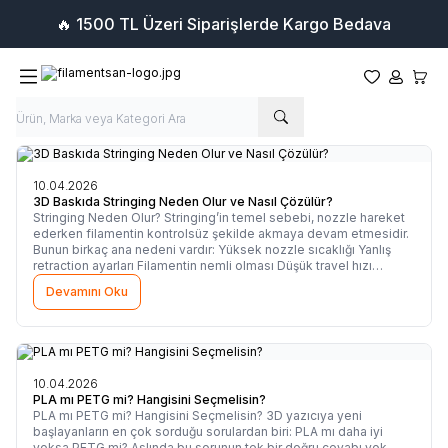
🔥 1500 TL Üzeri Siparişlerde Kargo Bedava
Favorilerim
Hesabım
Sepet
10.04.2026
3D Baskıda Stringing Neden Olur ve Nasıl Çözülür?
Stringing Neden Olur? Stringing’in temel sebebi, nozzle hareket
ederken filamentin kontrolsüz şekilde akmaya devam etmesidir.
Bunun birkaç ana nedeni vardır: Yüksek nozzle sıcaklığı Yanlış
retraction ayarları Filamentin nemli olması Düşük travel hızı
Kalitesiz veya stabil olmayan filament
Devamını Oku
10.04.2026
PLA mı PETG mi? Hangisini Seçmelisin?
PLA mı PETG mi? Hangisini Seçmelisin? 3D yazıcıya yeni
başlayanların en çok sorduğu sorulardan biri: PLA mı daha iyi
yoksa PETG mi? Aslında bu sorunun tek bir doğru cevabı yok.