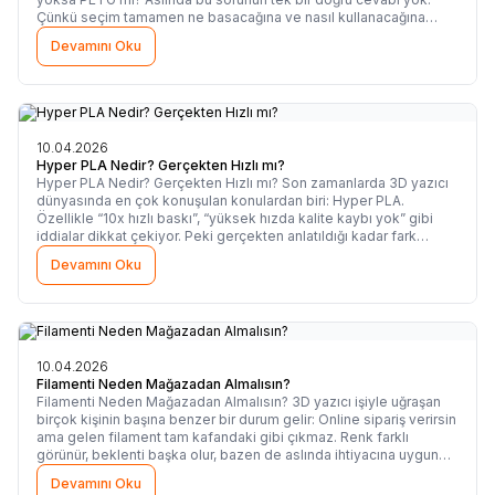
Çünkü seçim tamamen ne basacağına ve nasıl kullanacağına
bağlı. Gel olayı net ve anlaşılır şekilde anlatalım.
Devamını Oku
10.04.2026
Hyper PLA Nedir? Gerçekten Hızlı mı?
Hyper PLA Nedir? Gerçekten Hızlı mı? Son zamanlarda 3D yazıcı
dünyasında en çok konuşulan konulardan biri: Hyper PLA.
Özellikle “10x hızlı baskı”, “yüksek hızda kalite kaybı yok” gibi
iddialar dikkat çekiyor. Peki gerçekten anlatıldığı kadar fark
yaratıyor mu, yoksa sadece pazarlama mı? Gel net şekilde
Devamını Oku
anlatalım.
10.04.2026
Filamenti Neden Mağazadan Almalısın?
Filamenti Neden Mağazadan Almalısın? 3D yazıcı işiyle uğraşan
birçok kişinin başına benzer bir durum gelir: Online sipariş verirsin
ama gelen filament tam kafandaki gibi çıkmaz. Renk farklı
görünür, beklenti başka olur, bazen de aslında ihtiyacına uygun
olmayan bir ürün seçmiş olursun. İşte tam bu yüzden bazı ürünleri
Devamını Oku
sadece ekranda görmek yetmez. Filamenti mağazada