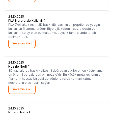
incelemek, doğru ürünü seçmek açısından ciddi avantaj sağlar.
24.10.2025
PLA Nerelerde Kullanılır?
PLA (Polilaktik Asit), 3D baskı dünyasının en popüler ve yaygın
kullanılan filament türüdür. Biyolojik kökenli, çevre dostu ve
kullanımı kolay olan bu malzeme, sayısız farklı alanda tercih
edilmektedir.
Devamını Oku
24.10.2025
Nozzle Nedir?
3D yazıcılarda baskı kalitesini doğrudan etkileyen en küçük ama
en önemli parçalardan biri nozzle'dır. Bu küçük metal uç, erimiş
filamenti hassas bir şekilde yönlendirerek katman katman
nesnelerin oluşmasını sağlar.
Devamını Oku
24.10.2025
Hotend Nedir?