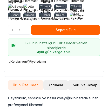
Royal Mavi
Mavi
ASA Beyaz
ASA
Tükendi
ABS-CF
Tükendi
Altın
Tükendi
PLA
Naturel
Siyah
Transparan
(Yüksek
mavi
Tükendi
PLA
Tükendi
PLA
Tükendi
PLA
Tükendi
PLA CF
R3D Dryer
ısı)
Transparan
Transparan
Transparan
Antresit Gri
Box D1
Siyah
Yeşil
Kurutucu
Sepete Ekle
Bu ürün, hafta içi
15:00
'a kadar verilen
siparişlerde
Aynı gün kargolanır.
Koleksiyon
Fiyat Alarmı
Ürün Özellikleri
Yorumlar
Soru ve Cevap
Dayanıklılık, esneklik ve baskı kolaylığını bir arada sunan
profesyonel filament!