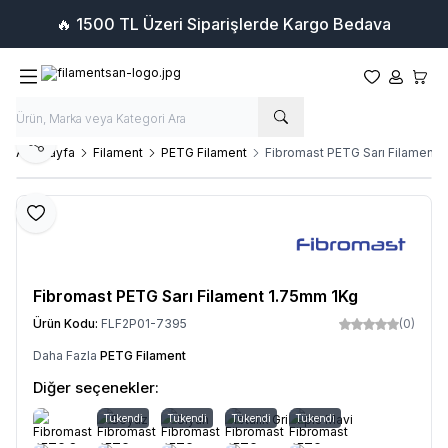
🔥 1500 TL Üzeri Siparişlerde Kargo Bedava
Favorilerim
Hesabım
Sepet
Paylaş
Ana Sayfa
Filament
PETG Filament
Fibromast PETG Sarı Filament 
Favoriye Ekle
Fibromast PETG Sarı Filament 1.75mm 1Kg
Ürün Kodu:
FLF2P01-7395
(0)
Daha Fazla
PETG Filament
Diğer seçenekler:
Tükendi
Beyaz
Tükendi
Siyah
Metalik Gri
Tükendi
Lapis Mavi
Tükendi