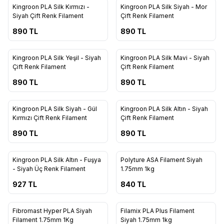
Kingroon PLA Silk Kırmızı -
Kingroon PLA Silk Siyah - Mor
Siyah Çift Renk Filament
Çift Renk Filament
890
TL
890
TL
16
16
Kingroon PLA Silk Yeşil - Siyah
Kingroon PLA Silk Mavi - Siyah
Çift Renk Filament
Çift Renk Filament
890
TL
890
TL
16
16
Kingroon PLA Silk Siyah - Gül
Kingroon PLA Silk Altın - Siyah
Kırmızı Çift Renk Filament
Çift Renk Filament
890
TL
890
TL
16
9
Kingroon PLA Silk Altın - Fuşya
Polyture ASA Filament Siyah
- Siyah Üç Renk Filament
1.75mm 1kg
927
TL
840
TL
80
Fibromast Hyper PLA Siyah
Filamix PLA Plus Filament
%
4
Filament 1.75mm 1Kg
Siyah 1.75mm 1kg