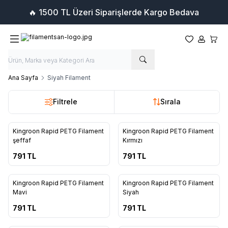
🔥 1500 TL Üzeri Siparişlerde Kargo Bedava
Favorilerim
Hesabım
Sepet
Ana Sayfa
Siyah Filament
Filtrele
Sırala
6
5
Kingroon Rapid PETG Filament
Kingroon Rapid PETG Filament
şeffaf
Kırmızı
791
TL
791
TL
5
5
Kingroon Rapid PETG Filament
Kingroon Rapid PETG Filament
Mavi
Siyah
791
TL
791
TL
16
16