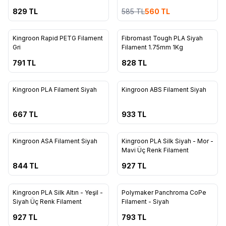
829
TL
585
TL
560
TL
5
80
ükendi
Tükendi
Kingroon Rapid PETG Filament
Fibromast Tough PLA Siyah
Gri
Filament 1.75mm 1Kg
791
TL
828
TL
11
2
ükendi
Tükendi
Kingroon PLA Filament Siyah
Kingroon ABS Filament Siyah
667
TL
933
TL
2
16
ükendi
Tükendi
Kingroon ASA Filament Siyah
Kingroon PLA Silk Siyah - Mor -
Mavi Üç Renk Filament
844
TL
927
TL
16
11
ükendi
Tükendi
Kingroon PLA Silk Altın - Yeşil -
Polymaker Panchroma CoPe
Siyah Üç Renk Filament
Filament - Siyah
927
TL
793
TL
9