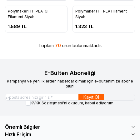
ükendi
Tükendi
Polymaker HT-PLA-GF
Polymaker HT-PLA Filament
Filament Siyah
Siyah
1.589
TL
1.323
TL
Toplam
70
ürün bulunmaktadır.
E-Bülten Aboneliği
Kampanya ve yeniliklerden haberdar olmak için e-bültenimize abone
olun!
Kayıt Ol
KVKK Sözleşmesi'ni
okudum, kabul ediyorum.
Önemli Bilgiler
Hızlı Erişim