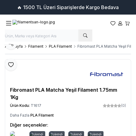
🔥 1500 TL Üzeri Siparişlerde Kargo Bedava
Favorilerim
Hesabım
Sepet
Paylaş
Ana Sayfa
Filament
PLA Filament
Fibromast PLA Matcha Yeşil Fila
Favoriye Ekle
Fibromast PLA Matcha Yeşil Filament 1.75mm
1Kg
Ürün Kodu:
T1617
(0)
Daha Fazla
PLA Filament
Diğer seçenekler:
Tükendi
PETG
Tükendi
PETG
Tükendi
PETG
Tükendi
PETG