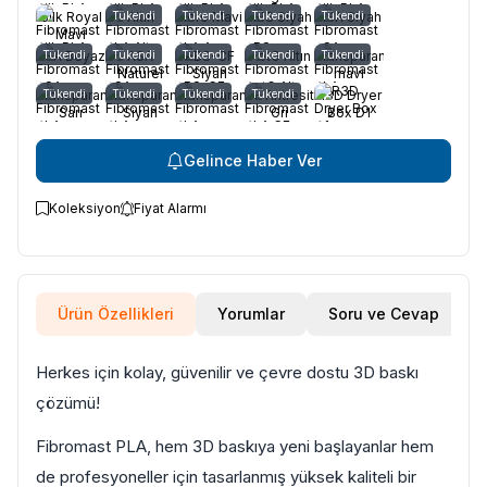
Silk Royal
Tükendi
Altın
Aero Mavi
Tükendi
ABS Siyah
Tükendi
ASA Siyah
Tükendi
Mavi
ASA Beyaz
Tükendi
Tükendi
ASA
Tükendi
ABS-CF
PetG Altın
Tükendi
Transparan
Tükendi
Naturel
Siyah
mavi
(Yüksek
Transparan
Tükendi
Transparan
Tükendi
Transparan
Tükendi
CF Antresit
Tükendi
R3D Dryer
ısı)
Sarı
Siyah
Gri
Box D1
Kurutucu
Gelince Haber Ver
Koleksiyon
Fiyat Alarmı
Ürün Özellikleri
Yorumlar
Soru ve Cevap
Herkes için kolay, güvenilir ve çevre dostu 3D baskı
çözümü!
Fibromast PLA, hem 3D baskıya yeni başlayanlar hem
de profesyoneller için tasarlanmış yüksek kaliteli bir