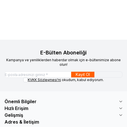
20.442
TL
19.149
TL
683
TL
589
TL
E-Bülten Aboneliği
Kampanya ve yeniliklerden haberdar olmak için e-bültenimize abone
olun!
Kayıt Ol
KVKK Sözleşmesi'ni
okudum, kabul ediyorum.
Önemli Bilgiler
Hızlı Erişim
Gelişmiş
Adres & İletişim