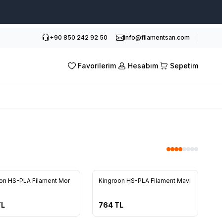
+90 850 242 92 50
info@filamentsan.com
Favorilerim
Hesabım
Sepetim
Yeni
on HS-PLA Filament Mor
Kingroon HS-PLA Filament Mavi
L
764
TL