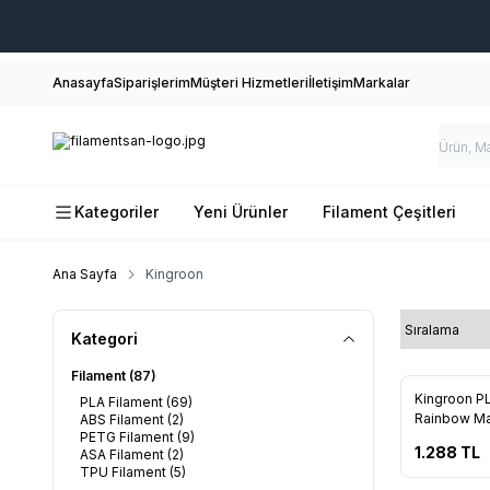
Anasayfa
Siparişlerim
Müşteri Hizmetleri
İletişim
Markalar
Kategoriler
Yeni Ürünler
Filament Çeşitleri
Ana Sayfa
Kingroon
Kategori
Filament
(87)
Yeni
Kingroon PL
PLA Filament
(69)
Rainbow Ma
ABS Filament
(2)
PETG Filament
(9)
1.288
TL
ASA Filament
(2)
TPU Filament
(5)