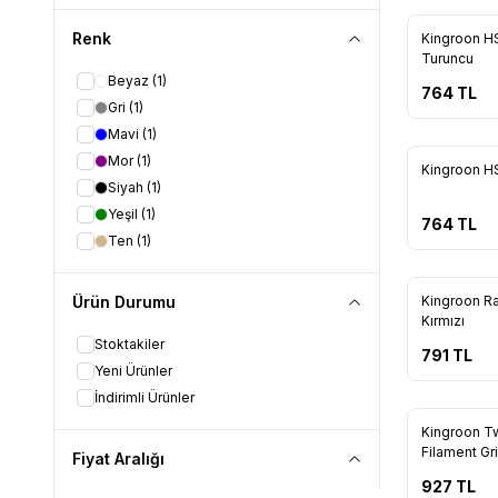
Renk
Yeni
Kingroon H
Turuncu
Beyaz
(1)
764
TL
Gri
(1)
Mavi
(1)
Mor
(1)
Yeni
Kingroon HS
Siyah
(1)
Yeşil
(1)
764
TL
Ten
(1)
Ürün Durumu
Kingroon R
Kırmızı
Stoktakiler
791
TL
Yeni Ürünler
İndirimli Ürünler
Kingroon Tw
Filament Gri
Fiyat Aralığı
927
TL