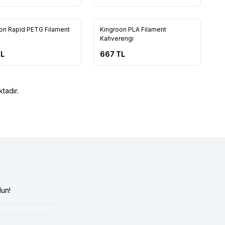
5
11
on Rapid PETG Filament
Kingroon PLA Filament
Kahverengi
L
667
TL
tadır.
un!