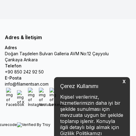
Adres & İletişim
Adres
Doğan Taşdelen Bulvarı Galleria AVM No:12 Çayyolu
Çankaya Ankara
Telefon
+90 850 242 92 50
E-Posta
X
info@filamentsan.com
Çerez Kullanımı
Kişisel verileriniz,
Facebook
X
İnstagram
Youtube
Linkedin
hizmetlerimizin daha iyi bir
şekilde sunulması için
mevzuata uygun bir şekilde
toplanıp işlenir. Konuyla
ilgili detaylı bilgi almak için
Gizlilik Politikamızı