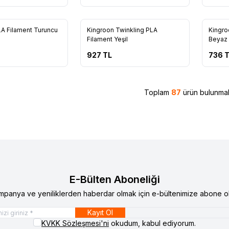
11
4
LA Filament Turuncu
Kingroon Twinkling PLA
Kingro
Filament Yeşil
Beyaz
927
TL
736
T
Toplam
87
ürün bulunmak
E-Bülten Aboneliği
mpanya ve yeniliklerden haberdar olmak için e-bültenimize abone ol
Kayıt Ol
KVKK Sözleşmesi'ni
okudum, kabul ediyorum.