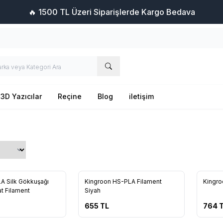
🔥 1500 TL Üzeri Siparişlerde Kargo Bedava
3D Yazıcılar
Reçine
Blog
iletişim
Yeni
Yeni
A Silk Gökkuşağı
Kingroon HS-PLA Filament
Kingro
t Filament
Siyah
655
TL
764
T