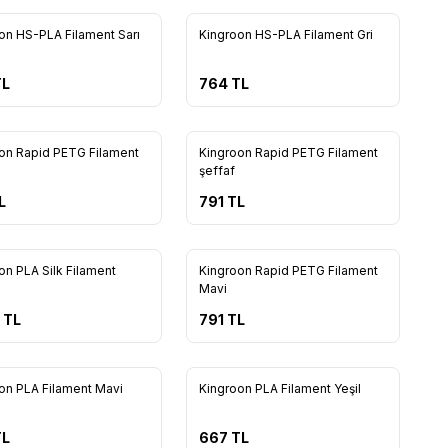
Yeni
on HS-PLA Filament Sarı
Kingroon HS-PLA Filament Gri
L
764
TL
6
on Rapid PETG Filament
Kingroon Rapid PETG Filament
şeffaf
L
791
TL
9
5
on PLA Silk Filament
Kingroon Rapid PETG Filament
Mavi
TL
791
TL
11
11
on PLA Filament Mavi
Kingroon PLA Filament Yeşil
L
667
TL