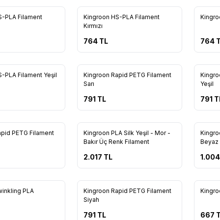
Yeni
Yeni
S-PLA Filament
Kingroon HS-PLA Filament
Kingro
Kırmızı
764
TL
764
T
Yeni
Yeni
-PLA Filament Yeşil
Kingroon Rapid PETG Filament
Kingro
Sarı
Yeşil
791
TL
791
T
5
16
apid PETG Filament
Kingroon PLA Silk Yeşil - Mor -
Kingro
Bakır Üç Renk Filament
Beyaz
2.017
TL
1.004
4
5
inkling PLA
Kingroon Rapid PETG Filament
Kingro
Siyah
791
TL
667
T