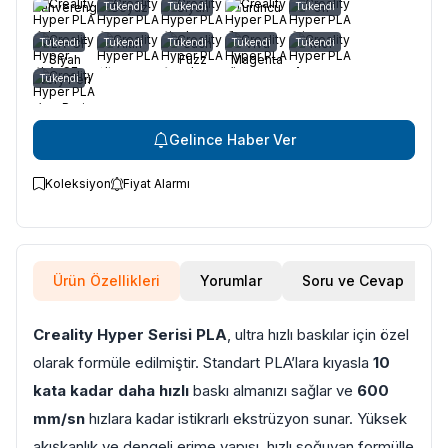
Kahverengi
Tükendi
Beyaz
Tükendi
Siyah
Turuncu
Tükendi
Gri
Tükendi
PLA-CF
Tükendi
Altın
Tükendi
Peach
Tükendi
Viva
Tükendi
Mor
Siyah
Fuzz
Magenta
Tükendi
Very Peri
Gelince Haber Ver
Koleksiyon
Fiyat Alarmı
Ürün Özellikleri
Yorumlar
Soru ve Cevap
Creality Hyper Serisi PLA
, ultra hızlı baskılar için özel
olarak formüle edilmiştir. Standart PLA’lara kıyasla
10
kata kadar daha hızlı
baskı almanızı sağlar ve
600
mm/sn
hızlara kadar istikrarlı ekstrüzyon sunar. Yüksek
akışkanlık ve dengeli erime yapısı, hızlı soğuyan formülle