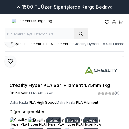
🔥 1500 TL Üzeri Siparişlerde Kargo Bedava
Favorilerim
Hesabım
Sepet
Paylaş
Ana Sayfa
Filament
PLA Filament
Creality Hyper PLA Sarı Filamen
Favoriye Ekle
Creality Hyper PLA Sarı Filament 1.75mm 1Kg
Ürün Kodu:
FLP8A01-6591
(0)
Daha Fazla
PLA High Speed
Daha Fazla
PLA Filament
Diğer seçenekler:
Mavi
Tükendi
Yeşil
Tükendi
Ten
Tükendi
Kırmızı