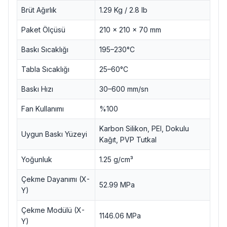
Brüt Ağırlık
1.29 Kg / 2.8 lb
Paket Ölçüsü
210 x 210 x 70 mm
Baskı Sıcaklığı
195–230°C
Tabla Sıcaklığı
25–60°C
Baskı Hızı
30–600 mm/sn
Fan Kullanımı
%100
Karbon Silikon, PEI, Dokulu
Uygun Baskı Yüzeyi
Kağıt, PVP Tutkal
Yoğunluk
1.25 g/cm³
Çekme Dayanımı (X-
52.99 MPa
Y)
Çekme Modülü (X-
1146.06 MPa
Y)