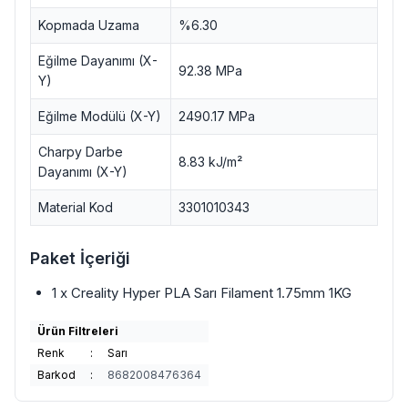
Kopmada Uzama
%6.30
Eğilme Dayanımı (X-
92.38 MPa
Y)
Eğilme Modülü (X-Y)
2490.17 MPa
Charpy Darbe
8.83 kJ/m²
Dayanımı (X-Y)
Material Kod
3301010343
Paket İçeriği
1 x Creality Hyper PLA Sarı Filament 1.75mm 1KG
Ürün Filtreleri
Renk
:
Sarı
Barkod
:
8682008476364