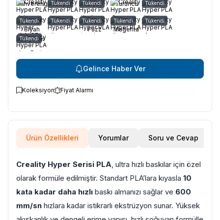
Kahverengi
Tükendi
Beyaz
Tükendi
Siyah
Turuncu
Tükendi
Gri
Tükendi
PLA-CF
Tükendi
Altın
Tükendi
Peach
Tükendi
Viva
Tükendi
Mor
Siyah
Fuzz
Magenta
Tükendi
Very Peri
Gelince Haber Ver
Koleksiyon
Fiyat Alarmı
Ürün Özellikleri
Yorumlar
Soru ve Cevap
Creality Hyper Serisi PLA
, ultra hızlı baskılar için özel
olarak formüle edilmiştir. Standart PLA’lara kıyasla
10
kata kadar daha hızlı
baskı almanızı sağlar ve
600
mm/sn
hızlara kadar istikrarlı ekstrüzyon sunar. Yüksek
akışkanlık ve dengeli erime yapısı, hızlı soğuyan formülle