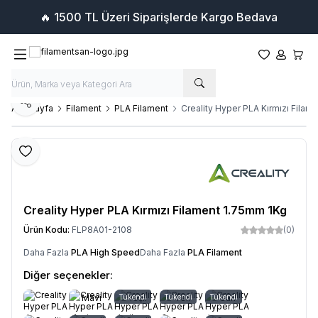
🔥 1500 TL Üzeri Siparişlerde Kargo Bedava
Favorilerim
Hesabım
Sepet
Paylaş
Ana Sayfa
Filament
PLA Filament
Creality Hyper PLA Kırmızı Filam
Favoriye Ekle
Creality Hyper PLA Kırmızı Filament 1.75mm 1Kg
Ürün Kodu:
FLP8A01-2108
(0)
Daha Fazla
PLA High Speed
Daha Fazla
PLA Filament
Diğer seçenekler:
Mavi
Tükendi
Yeşil
Tükendi
Ten
Tükendi
Sarı