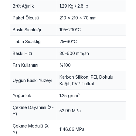
Brüt Ağırlık
1.29 Kg / 2.8 lb
Paket Ölçüsü
210 x 210 x 70 mm
Baskı Sıcaklığı
195–230°C
Tabla Sıcaklığı
25–60°C
Baskı Hızı
30–600 mm/sn
Fan Kullanımı
%100
Karbon Silikon, PEI, Dokulu
Uygun Baskı Yüzeyi
Kağıt, PVP Tutkal
Yoğunluk
1.25 g/cm³
Çekme Dayanımı (X-
52.99 MPa
Y)
Çekme Modülü (X-
1146.06 MPa
Y)