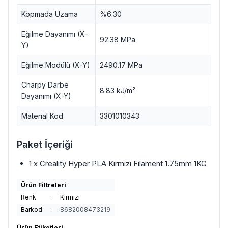
Kopmada Uzama
%6.30
Eğilme Dayanımı (X-
92.38 MPa
Y)
Eğilme Modülü (X-Y)
2490.17 MPa
Charpy Darbe
8.83 kJ/m²
Dayanımı (X-Y)
Material Kod
3301010343
Paket İçeriği
1 x Creality Hyper PLA Kırmızı Filament 1.75mm 1KG
Ürün Filtreleri
Renk
:
Kırmızı
Barkod
:
8682008473219
Ürün Etiketleri