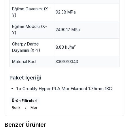
Eğilme Dayanımı (X-
92.38 MPa
Y)
Eğilme Modülü (X-
2490.17 MPa
Y)
Charpy Darbe
8.83 kJ/m²
Dayanımı (X-Y)
Material Kod
3301010343
Paket İçeriği
1 x Creality Hyper PLA Mor Filament 1.75mm 1KG
Ürün Filtreleri
Renk
:
Mor
Benzer Ürünler