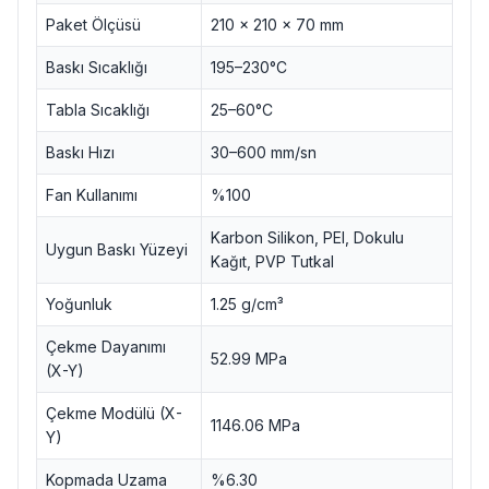
Paket Ölçüsü
210 x 210 x 70 mm
Baskı Sıcaklığı
195–230°C
Tabla Sıcaklığı
25–60°C
Baskı Hızı
30–600 mm/sn
Fan Kullanımı
%100
Karbon Silikon, PEI, Dokulu
Uygun Baskı Yüzeyi
Kağıt, PVP Tutkal
Yoğunluk
1.25 g/cm³
Çekme Dayanımı
52.99 MPa
(X-Y)
Çekme Modülü (X-
1146.06 MPa
Y)
Kopmada Uzama
%6.30