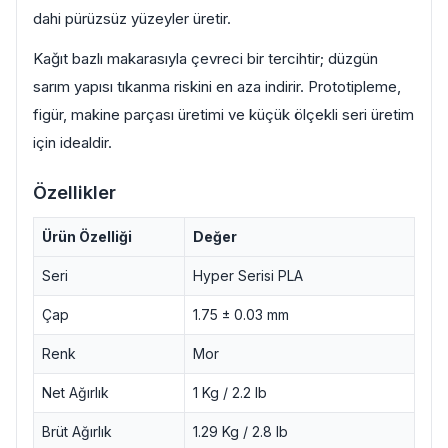
dahi pürüzsüz yüzeyler üretir.
Kağıt bazlı makarasıyla çevreci bir tercihtir; düzgün
sarım yapısı tıkanma riskini en aza indirir. Prototipleme,
figür, makine parçası üretimi ve küçük ölçekli seri üretim
için idealdir.
Özellikler
Ürün Özelliği
Değer
Seri
Hyper Serisi PLA
Çap
1.75 ± 0.03 mm
Renk
Mor
Net Ağırlık
1 Kg / 2.2 lb
Brüt Ağırlık
1.29 Kg / 2.8 lb