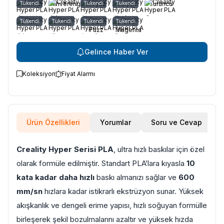
Tükendi
Kırmızı
Kahverengi
Tükendi
Beyaz
Tükendi
Siyah
Turuncu
Tükendi
Gri
Tükendi
Altın
Tükendi
Peach
Tükendi
Viva
Fuzz
Magenta
Gelince Haber Ver
Koleksiyon
Fiyat Alarmı
Ürün Özellikleri
Yorumlar
Soru ve Cevap
Creality Hyper Serisi PLA
, ultra hızlı baskılar için özel
olarak formüle edilmiştir. Standart PLA’lara kıyasla
10
kata kadar daha hızlı
baskı almanızı sağlar ve
600
mm/sn
hızlara kadar istikrarlı ekstrüzyon sunar. Yüksek
akışkanlık ve dengeli erime yapısı, hızlı soğuyan formülle
birleşerek şekil bozulmalarını azaltır ve yüksek hızda