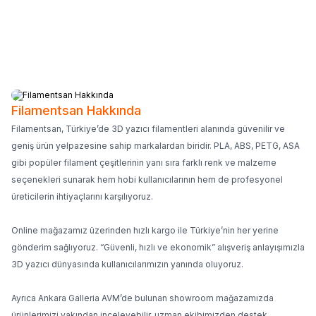
20.442
TL
19.149
TL
683
TL
589
TL
Filamentsan Hakkında
Filamentsan, Türkiye’de 3D yazıcı filamentleri alanında güvenilir ve
geniş ürün yelpazesine sahip markalardan biridir. PLA, ABS, PETG, ASA
gibi popüler filament çeşitlerinin yanı sıra farklı renk ve malzeme
seçenekleri sunarak hem hobi kullanıcılarının hem de profesyonel
üreticilerin ihtiyaçlarını karşılıyoruz.
Online mağazamız üzerinden hızlı kargo ile Türkiye’nin her yerine
gönderim sağlıyoruz. “Güvenli, hızlı ve ekonomik” alışveriş anlayışımızla
3D yazıcı dünyasında kullanıcılarımızın yanında oluyoruz.
Ayrıca Ankara Galleria AVM’de bulunan showroom mağazamızda
ürünlerimizi yakından inceleyebilir, uzman ekibimizden destek