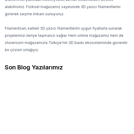
alabilirsiniz. Fiziksel mağazamız sayesinde 3D yazıcı filamentlerini
görerek seçme imkanı sunuyoruz.
Filamentsan, kaliteli 3D yazıcı filamentlerini uygun fiyatlarla sunarak
projelerinizi ileriye taşımanızı sağlar. Hem online mağazamız hem de
showroom mağazamızla Türkiye’nin 3D baskı ekosisteminde güvenilir
bir çözüm ortağıyız.
Son Blog Yazılarımız
10.04.2026
10.04.2026
3D Baskıda Stringing Neden
PLA mı PETG mi? Hangisini
Olur ve Nasıl Çözülür?
Seçmelisin?
Stringing Neden Olur?
PLA mı PETG mi? Hangisini
Stringing’in temel sebebi,
Seçmelisin? 3D yazıcıya yeni
nozzle hareket ederken
başlayanların en çok sorduğu
filamentin kontrolsüz şekilde
sorulardan biri: PLA mı daha
akmaya devam etmesidir.
iyi yoksa PETG mi? Aslında
Bunun birkaç ana nedeni
bu sorunun tek bir doğru