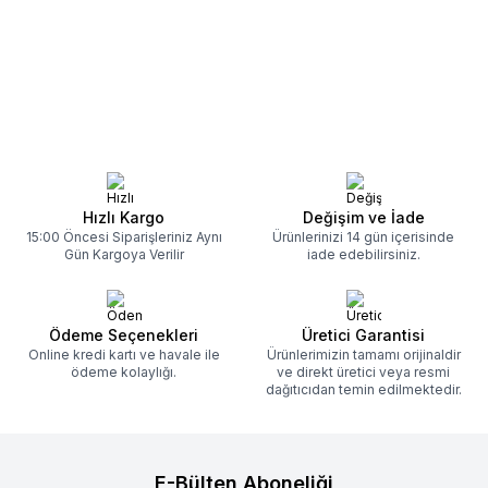
vardır: Yüksek nozzle
cevabı yok. Çünkü seçim
sıcaklığı Yanlış retraction
tamamen ne basacağına ve
ayarları Filamentin nemli
nasıl kullanacağına bağlı. Gel
olması Düşük travel hızı
olayı net ve anlaşılır şekilde
Kalitesiz veya stabil olmayan
anlatalım.
filament
Devamını Oku
Devamını Oku
Hızlı Kargo
Değişim ve İade
15:00 Öncesi Siparişleriniz Aynı
Ürünlerinizi 14 gün içerisinde
Gün Kargoya Verilir
iade edebilirsiniz.
Ödeme Seçenekleri
Üretici Garantisi
Online kredi kartı ve havale ile
Ürünlerimizin tamamı orijinaldir
ödeme kolaylığı.
ve direkt üretici veya resmi
dağıtıcıdan temin edilmektedir.
E-Bülten Aboneliği