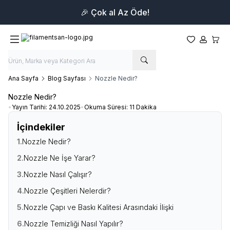
🎉 Çok al Az Öde!
Favorilerim
Hesabım
Sepet
Ana Sayfa
Blog Sayfası
Nozzle Nedir?
Nozzle Nedir?
•
Yayın Tarihi:
24.10.2025
•
Okuma Süresi:
11 Dakika
İçindekiler
1.
Nozzle Nedir?
2.
Nozzle Ne İşe Yarar?
3.
Nozzle Nasıl Çalışır?
4.
Nozzle Çeşitleri Nelerdir?
5.
Nozzle Çapı ve Baskı Kalitesi Arasındaki İlişki
6.
Nozzle Temizliği Nasıl Yapılır?