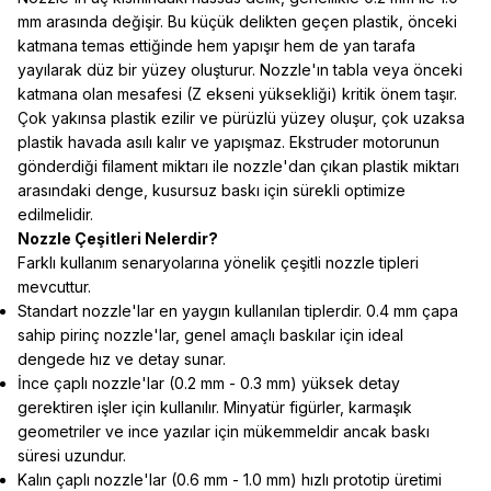
mm arasında değişir. Bu küçük delikten geçen plastik, önceki
katmana temas ettiğinde hem yapışır hem de yan tarafa
yayılarak düz bir yüzey oluşturur. Nozzle'ın tabla veya önceki
katmana olan mesafesi (Z ekseni yüksekliği) kritik önem taşır.
Çok yakınsa plastik ezilir ve pürüzlü yüzey oluşur, çok uzaksa
plastik havada asılı kalır ve yapışmaz. Ekstruder motorunun
gönderdiği filament miktarı ile nozzle'dan çıkan plastik miktarı
arasındaki denge, kusursuz baskı için sürekli optimize
edilmelidir.
Nozzle Çeşitleri Nelerdir?
Farklı kullanım senaryolarına yönelik çeşitli nozzle tipleri
mevcuttur.
Standart nozzle'lar en yaygın kullanılan tiplerdir. 0.4 mm çapa
sahip pirinç nozzle'lar, genel amaçlı baskılar için ideal
dengede hız ve detay sunar.
İnce çaplı nozzle'lar (0.2 mm - 0.3 mm) yüksek detay
gerektiren işler için kullanılır. Minyatür figürler, karmaşık
geometriler ve ince yazılar için mükemmeldir ancak baskı
süresi uzundur.
Kalın çaplı nozzle'lar (0.6 mm - 1.0 mm) hızlı prototip üretimi