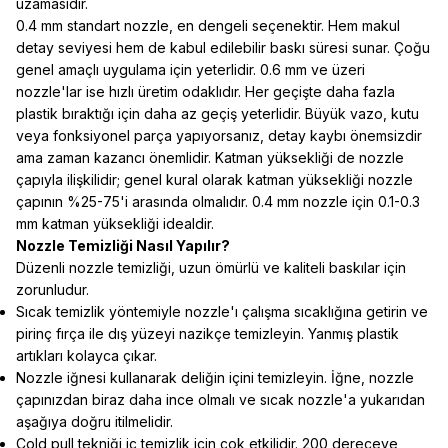
uzamasıdır.
0.4 mm standart nozzle, en dengeli seçenektir. Hem makul
detay seviyesi hem de kabul edilebilir baskı süresi sunar. Çoğu
genel amaçlı uygulama için yeterlidir. 0.6 mm ve üzeri
nozzle'lar ise hızlı üretim odaklıdır. Her geçişte daha fazla
plastik bıraktığı için daha az geçiş yeterlidir. Büyük vazo, kutu
veya fonksiyonel parça yapıyorsanız, detay kaybı önemsizdir
ama zaman kazancı önemlidir. Katman yüksekliği de nozzle
çapıyla ilişkilidir; genel kural olarak katman yüksekliği nozzle
çapının %25-75'i arasında olmalıdır. 0.4 mm nozzle için 0.1-0.3
mm katman yüksekliği idealdir.
Nozzle Temizliği Nasıl Yapılır?
Düzenli nozzle temizliği, uzun ömürlü ve kaliteli baskılar için
zorunludur.
Sıcak temizlik yöntemiyle nozzle'ı çalışma sıcaklığına getirin ve
pirinç fırça ile dış yüzeyi nazikçe temizleyin. Yanmış plastik
artıkları kolayca çıkar.
Nozzle iğnesi kullanarak deliğin içini temizleyin. İğne, nozzle
çapınızdan biraz daha ince olmalı ve sıcak nozzle'a yukarıdan
aşağıya doğru itilmelidir.
Cold pull tekniği iç temizlik için çok etkilidir. 200 dereceye