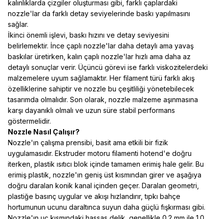
kalınlıklarda çizgiler oluşturması gibi, farklı çaplardaki
nozzle'lar da farklı detay seviyelerinde baskı yapılmasını
sağlar.
İkinci önemli işlevi, baskı hızını ve detay seviyesini
belirlemektir. İnce çaplı nozzle'lar daha detaylı ama yavaş
baskılar üretirken, kalın çaplı nozzle'lar hızlı ama daha az
detaylı sonuçlar verir. Üçüncü görevi ise farklı viskozitelerdeki
malzemelere uyum sağlamaktır. Her
filament
türü farklı akış
özelliklerine sahiptir ve nozzle bu çeşitliliği yönetebilecek
tasarımda olmalıdır. Son olarak, nozzle malzeme aşınmasına
karşı dayanıklı olmalı ve uzun süre stabil performans
göstermelidir.
Nozzle Nasıl Çalışır?
Nozzle'ın çalışma prensibi, basit ama etkili bir fizik
uygulamasıdır. Ekstruder motoru filamenti hotend'e doğru
iterken, plastik ısıtıcı blok içinde tamamen erimiş hale gelir. Bu
erimiş plastik, nozzle'ın geniş üst kısmından girer ve aşağıya
doğru daralan konik kanal içinden geçer. Daralan geometri,
plastiğe basınç uygular ve akışı hızlandırır, tıpkı bahçe
hortumunun ucunu daraltınca suyun daha güçlü fışkırması gibi.
Nozzle'ın uç kısmındaki hassas delik, genellikle 0.2 mm ile 1.0