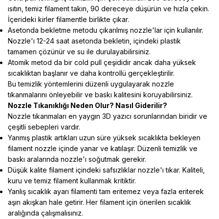
ısıtın, temiz filament takın, 90 dereceye düşürün ve hızla çekin.
İçerideki kirler filamentle birlikte çıkar.
Asetonda bekletme metodu çıkarılmış nozzle'lar için kullanılır.
Nozzle'ı 12-24 saat asetonda bekletin, içindeki plastik
tamamen çözünür ve su ile durulayabilirsiniz.
Atomik metod da bir cold pull çeşididir ancak daha yüksek
sıcaklıktan başlanır ve daha kontrollü gerçekleştirilir.
Bu temizlik yöntemlerini düzenli uygulayarak nozzle
tıkanmalarını önleyebilir ve baskı kalitesini koruyabilirsiniz.
Nozzle Tıkanıklığı Neden Olur? Nasıl Giderilir?
Nozzle tıkanmaları en yaygın 3D yazıcı sorunlarından biridir ve
çeşitli sebepleri vardır.
Yanmış plastik artıkları uzun süre yüksek sıcaklıkta bekleyen
filament nozzle içinde yanar ve katılaşır. Düzenli temizlik ve
baskı aralarında nozzle'ı soğutmak gerekir.
Düşük kalite filament içindeki safsızlıklar nozzle'ı tıkar. Kaliteli,
kuru ve temiz filament kullanmak kritiktir.
Yanlış sıcaklık ayarı filamenti tam eritemez veya fazla eriterek
aşırı akışkan hale getirir. Her filament için önerilen sıcaklık
aralığında çalışmalısınız.