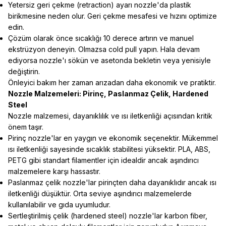
Yetersiz geri çekme (retraction) ayarı nozzle'da plastik
birikmesine neden olur. Geri çekme mesafesi ve hızını optimize
edin.
Çözüm olarak önce sıcaklığı 10 derece artırın ve manuel
ekstrüzyon deneyin. Olmazsa cold pull yapın. Hala devam
ediyorsa nozzle'ı sökün ve asetonda bekletin veya yenisiyle
değiştirin.
Önleyici bakım her zaman arızadan daha ekonomik ve pratiktir.
Nozzle Malzemeleri: Pirinç, Paslanmaz Çelik, Hardened
Steel
Nozzle malzemesi, dayanıklılık ve ısı iletkenliği açısından kritik
önem taşır.
Pirinç nozzle'lar en yaygın ve ekonomik seçenektir. Mükemmel
ısı iletkenliği sayesinde sıcaklık stabilitesi yüksektir. PLA, ABS,
PETG gibi standart filamentler için idealdir ancak aşındırıcı
malzemelere karşı hassastır.
Paslanmaz çelik nozzle'lar pirinçten daha dayanıklıdır ancak ısı
iletkenliği düşüktür. Orta seviye aşındırıcı malzemelerde
kullanılabilir ve gıda uyumludur.
Sertleştirilmiş çelik (hardened steel) nozzle'lar karbon fiber,