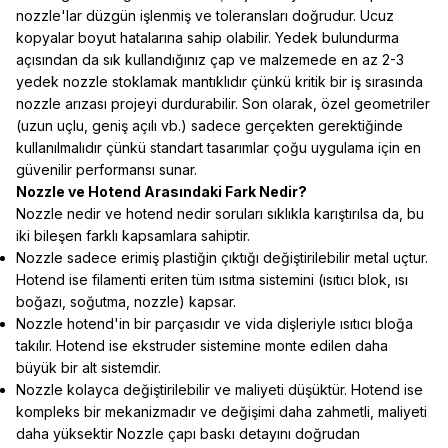
nozzle'lar düzgün işlenmiş ve toleransları doğrudur. Ucuz
kopyalar boyut hatalarına sahip olabilir. Yedek bulundurma
açısından da sık kullandığınız çap ve malzemede en az 2-3
yedek nozzle stoklamak mantıklıdır çünkü kritik bir iş sırasında
nozzle arızası projeyi durdurabilir. Son olarak, özel geometriler
(uzun uçlu, geniş açılı vb.) sadece gerçekten gerektiğinde
kullanılmalıdır çünkü standart tasarımlar çoğu uygulama için en
güvenilir performansı sunar.
Nozzle ve Hotend Arasındaki Fark Nedir?
Nozzle nedir ve hotend nedir soruları sıklıkla karıştırılsa da, bu
iki bileşen farklı kapsamlara sahiptir.
Nozzle sadece erimiş plastiğin çıktığı değiştirilebilir metal uçtur.
Hotend ise filamenti eriten tüm ısıtma sistemini (ısıtıcı blok, ısı
boğazı, soğutma, nozzle) kapsar.
Nozzle hotend'in bir parçasıdır ve vida dişleriyle ısıtıcı bloğa
takılır. Hotend ise ekstruder sistemine monte edilen daha
büyük bir alt sistemdir.
Nozzle kolayca değiştirilebilir ve maliyeti düşüktür. Hotend ise
kompleks bir mekanizmadır ve değişimi daha zahmetli, maliyeti
daha yüksektir Nozzle çapı baskı detayını doğrudan