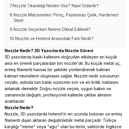
7.
Nozzle Tıkanıklığı Neden Olur? Nasıl Giderilir?
8.
Nozzle Malzemeleri: Pirinç, Paslanmaz Çelik, Hardened
Steel
9.
Nozzle Seçerken Nelere Dikkat Edilmeli?
10.
Nozzle ve Hotend Arasındaki Fark Nedir?
Nozzle Nedir? 3D Yazıcılarda Nozzle Görevi
3D yazıcılarda baskı kalitesini doğrudan etkileyen en küçük
ama en önemli parçalardan biri nozzle'dır. Bu küçük metal uç,
erimiş filamenti hassas bir şekilde yönlendirerek katman
katman nesnelerin oluşmasını sağlar. Nozzle nedir sorusunun
cevabı, aslında tüm baskı sürecinin son ve en kritik noktasını
anlamak demektir. Doğru nozzle seçimi, uygun bakım ve
zamanında değişim, profesyonel kalitede çıktılar almanın
anahtarıdır.
Nozzle Nedir?
Nozzle, 3D yazıcılarda hotend'in en ucunda bulunan ve erimiş
filamenti dışarı aktaran değiştirilebilir metal parçadır. Türkçe
karşılığı "meme" veya "ağız" olan bu terim, sektörde İngilizce