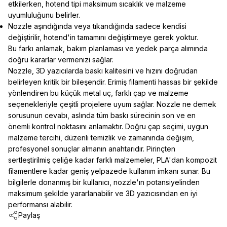
etkilerken, hotend tipi maksimum sıcaklık ve malzeme
uyumluluğunu belirler.
Nozzle aşındığında veya tıkandığında sadece kendisi
değiştirilir, hotend'in tamamını değiştirmeye gerek yoktur.
Bu farkı anlamak, bakım planlaması ve yedek parça alımında
doğru kararlar vermenizi sağlar.
Nozzle, 3D yazıcılarda baskı kalitesini ve hızını doğrudan
belirleyen kritik bir bileşendir. Erimiş filamenti hassas bir şekilde
yönlendiren bu küçük metal uç, farklı çap ve malzeme
seçenekleriyle çeşitli projelere uyum sağlar. Nozzle ne demek
sorusunun cevabı, aslında tüm baskı sürecinin son ve en
önemli kontrol noktasını anlamaktır. Doğru çap seçimi, uygun
malzeme tercihi, düzenli temizlik ve zamanında değişim,
profesyonel sonuçlar almanın anahtarıdır. Pirinçten
sertleştirilmiş çeliğe kadar farklı malzemeler, PLA'dan kompozit
filamentlere kadar geniş yelpazede kullanım imkanı sunar. Bu
bilgilerle donanmış bir kullanıcı, nozzle'ın potansiyelinden
maksimum şekilde yararlanabilir ve 3D yazıcısından en iyi
performansı alabilir.
Paylaş