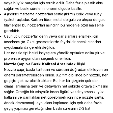
veya büyük parçalar için tercih edilir. Daha fazla plastik akışı
sağlar ve baskı sürelerini önemli ölçüde kısaltır.
Aşındırıcı malzeme nozzle'ları sertleştirilmiş çelik veya ruby
(yakut) uçludur. Karbon fiber, metal dolgulu ve ahşap dolgulu
filamentler bu nozzle'ları aşındırır, bu nedenle özel malzeme
gerektirir.
Uzun uçlu nozzle'lar derin veya dar alanlara erişmek için
tasarlanmıştır. Özel geometrilerde faydalıdır ancak standart
uygulamalarda gerekli değildir.
Her nozzle tipi belirli ihtiyaçlara yönelik optimize edilmiştir ve
projenize uygun olanı seçmek önemlidir.
Nozzle Çapı ve Baskı Kalitesi Arasındaki İlişki
Nozzle çapı, baskı kalitesini ve süresini doğrudan etkileyen en
önemli parametrelerden biridir. 0.2 mm gibi ince bir nozzle, her
geçişte çok az plastik aktarır. Bu, her bir çizginin çok dar
olması anlamına gelir ve detayların net şekilde ortaya çıkmasını
sağlar. Örneğin bir minyatür insan figürü yazdırıyorsanız, yüz
hatlarını ve parmakları net görebilmek için ince nozzle şarttır.
Ancak dezavantajı, aynı alanı kaplaması için çok daha fazla
geçiş yapması gerektiğinden baskı süresinin 2-3 kat