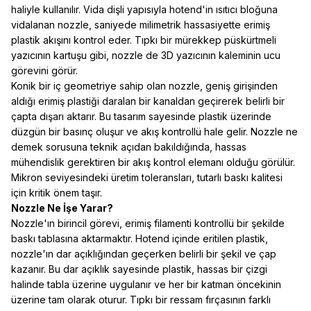
haliyle kullanılır. Vida dişli yapısıyla hotend'in ısıtıcı bloğuna
vidalanan nozzle, saniyede milimetrik hassasiyette erimiş
plastik akışını kontrol eder. Tıpkı bir mürekkep püskürtmeli
yazıcının kartuşu gibi, nozzle de 3D yazıcının kaleminin ucu
görevini görür.
Konik bir iç geometriye sahip olan nozzle, geniş girişinden
aldığı erimiş plastiği daralan bir kanaldan geçirerek belirli bir
çapta dışarı aktarır. Bu tasarım sayesinde plastik üzerinde
düzgün bir basınç oluşur ve akış kontrollü hale gelir. Nozzle ne
demek sorusuna teknik açıdan bakıldığında, hassas
mühendislik gerektiren bir akış kontrol elemanı olduğu görülür.
Mikron seviyesindeki üretim toleransları, tutarlı baskı kalitesi
için kritik önem taşır.
Nozzle Ne İşe Yarar?
Nozzle'ın birincil görevi, erimiş filamenti kontrollü bir şekilde
baskı tablasına aktarmaktır. Hotend içinde eritilen plastik,
nozzle'ın dar açıklığından geçerken belirli bir şekil ve çap
kazanır. Bu dar açıklık sayesinde plastik, hassas bir çizgi
halinde tabla üzerine uygulanır ve her bir katman öncekinin
üzerine tam olarak oturur. Tıpkı bir ressam fırçasının farklı