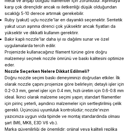
metal ve ahşap dolgulu filamentler için zorunludur. Aşınmaya
karşı çok dirençlidir ancak ısı iletkenliği düşük olduğundan
sıcaklığı 5-10 derece artırmak gerekebilir.
Ruby (yakut) uçlu nozzle'lar en dayanıklı seçenektir. Sentetik
yakut ucun aşınma direnci çok yüksektir ancak fiyatları da
yüksektir ve dikkatli kullanım gerektirir.
Bakır kaplı nozzle'lar daha iyi ısı dağılımı sunar ve özel
uygulamalarda tercih edilir.
Projenizde kullanacağınız filament türüne göre doğru
malzemeyi seçmek nozzle ömrünü ve baskı kalitesini optimize
eder.
Nozzle Seçerken Nelere Dikkat Edilmeli?
Doğru nozzle seçimi baskı deneyiminizi doğrudan etkiler. İlk
olarak nozzle çapını projenize göre belirleyin; detaylı işler için
0.2-0.3 mm, genel işler için 0.4 mm, hızlı üretim için 0.6-0.8 mm
ideal. İkinci olarak malzeme seçimi yapın; standart filamentler
için pirinç yeterli, aşındırıcı malzemeler için sertleştirilmiş çelik
gerekli. Üçüncüsü uyumluluk kontrolüdür; nozzle'ınızın
yazıcınıza uygun vida tipinde ve montaj standardında olması
şart (M6, MK8, E3D V6 vb.).
Marka güvenilirliği de önemlidir; orijinal veya kaliteli replika