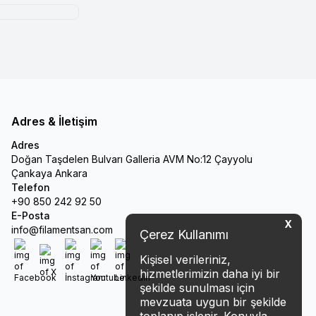
Adres & İletişim
Adres
Doğan Taşdelen Bulvarı Galleria AVM No:12 Çayyolu
Çankaya Ankara
Telefon
+90 850 242 92 50
E-Posta
X
info@filamentsan.com
Çerez Kullanımı
Kişisel verileriniz,
Facebook
X
İnstagram
Youtube
Linkedin
hizmetlerimizin daha iyi bir
şekilde sunulması için
mevzuata uygun bir şekilde