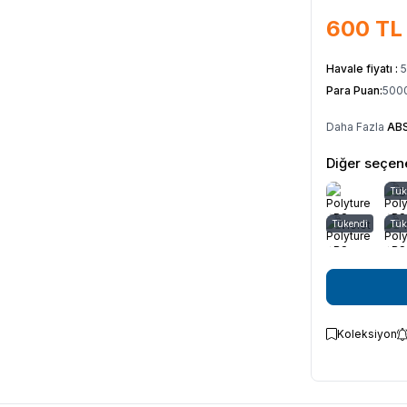
600
TL
Havale fiyatı :
Para Puan:
500
Daha Fazla
ABS
Diğer seçene
Tük
S
Tükendi
Violet
Tük
Y
Koleksiyon