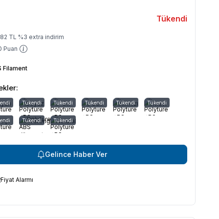
Tükendi
582
TL
%
3
extra indirim
0 Puan
 Filament
kler:
endi
iyah
Tükendi
Beyaz
Tükendi
Gri
Tükendi
Sarı
Tükendi
Kırmızı
Tükendi
Mavi
endi
eşil
Kahverengi
Tükendi
Tükendi
Natural
Gelince Haber Ver
Fiyat Alarmı