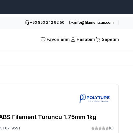
+90 850 242 92 50
info@filamentsan.com
Favorilerim
Hesabım
Sepetim
 ABS Filament Turuncu 1.75mm 1kg
P5T07-9591
(0)