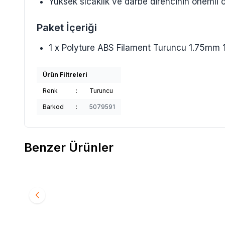
Yüksek sıcaklık ve darbe direncinin önemli o
Paket İçeriği
1 x Polyture ABS Filament Turuncu 1.75mm 
Ürün Filtreleri
Renk
:
Turuncu
Barkod
:
5079591
Benzer Ürünler
2
Kingroon
Kingroon ABS Filament
Elas
Elas Beyaz AB
Favorilere Ekle
Favorilere Ekl
Beyaz
Filament
933
TL
650
TL