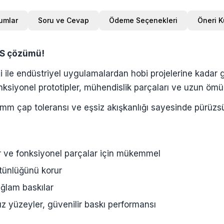
umlar
Soru ve Cevap
Ödeme Seçenekleri
Öneri 
BS çözümü!
i ile endüstriyel uygulamalardan hobi projelerine kadar g
ksiyonel prototipler, mühendislik parçaları ve uzun ömürlü
.03 mm çap toleransı ve eşsiz akışkanlığı sayesinde pürü
er ve fonksiyonel parçalar için mükemmel
ütünlüğünü korur
ağlam baskılar
üz yüzeyler, güvenilir baskı performansı