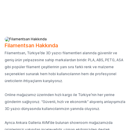
20.442
TL
19.149
TL
683
TL
589
TL
Filamentsan Hakkında
Filamentsan, Türkiye’de 3D yazıcı filamentleri alanında güvenilir ve
geniş ürün yelpazesine sahip markalardan biridir. PLA, ABS, PETG, ASA
gibi popüler filament çeşitlerinin yanı sıra farklı renk ve malzeme
seçenekleri sunarak hem hobi kullanıcılarının hem de profesyonel
üreticilerin ihtiyaçlarını karşılıyoruz.
Online mağazamız üzerinden hızlı kargo ile Türkiye’nin her yerine
gönderim sağlıyoruz. “Güvenli, hızlı ve ekonomik” alışveriş anlayışımızla
3D yazıcı dünyasında kullanıcılarımızın yanında oluyoruz.
Ayrıca Ankara Galleria AVM’de bulunan showroom mağazamızda
ürünlerimizi yakından inceleyebilir, uzman ekibimizden destek