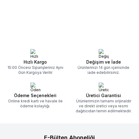
vardır: Yüksek nozzle
cevabı yok. Çünkü seçim
sıcaklığı Yanlış retraction
tamamen ne basacağına ve
ayarları Filamentin nemli
nasıl kullanacağına bağlı. Gel
olması Düşük travel hızı
olayı net ve anlaşılır şekilde
Kalitesiz veya stabil olmayan
anlatalım.
filament
Devamını Oku
Devamını Oku
Hızlı Kargo
Değişim ve İade
15:00 Öncesi Siparişleriniz Aynı
Ürünlerinizi 14 gün içerisinde
Gün Kargoya Verilir
iade edebilirsiniz.
Ödeme Seçenekleri
Üretici Garantisi
Online kredi kartı ve havale ile
Ürünlerimizin tamamı orijinaldir
ödeme kolaylığı.
ve direkt üretici veya resmi
dağıtıcıdan temin edilmektedir.
E-Bülten Aboneliği