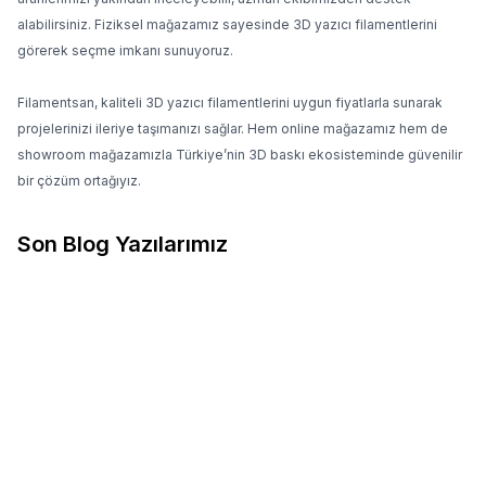
alabilirsiniz. Fiziksel mağazamız sayesinde 3D yazıcı filamentlerini
görerek seçme imkanı sunuyoruz.
Filamentsan, kaliteli 3D yazıcı filamentlerini uygun fiyatlarla sunarak
projelerinizi ileriye taşımanızı sağlar. Hem online mağazamız hem de
showroom mağazamızla Türkiye’nin 3D baskı ekosisteminde güvenilir
bir çözüm ortağıyız.
Son Blog Yazılarımız
10.04.2026
10.04.2026
3D Baskıda Stringing Neden
PLA mı PETG mi? Hangisini
Olur ve Nasıl Çözülür?
Seçmelisin?
Stringing Neden Olur?
PLA mı PETG mi? Hangisini
Stringing’in temel sebebi,
Seçmelisin? 3D yazıcıya yeni
nozzle hareket ederken
başlayanların en çok sorduğu
filamentin kontrolsüz şekilde
sorulardan biri: PLA mı daha
akmaya devam etmesidir.
iyi yoksa PETG mi? Aslında
Bunun birkaç ana nedeni
bu sorunun tek bir doğru