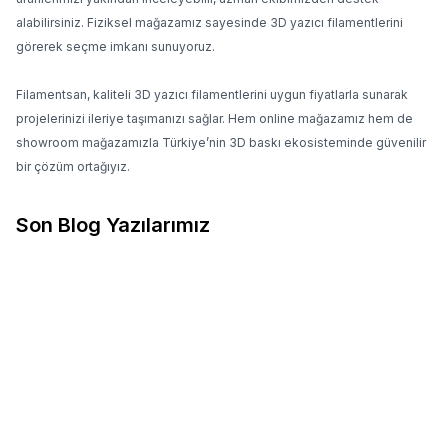
alabilirsiniz. Fiziksel mağazamız sayesinde 3D yazıcı filamentlerini
görerek seçme imkanı sunuyoruz.
Filamentsan, kaliteli 3D yazıcı filamentlerini uygun fiyatlarla sunarak
projelerinizi ileriye taşımanızı sağlar. Hem online mağazamız hem de
showroom mağazamızla Türkiye’nin 3D baskı ekosisteminde güvenilir
bir çözüm ortağıyız.
Son Blog Yazılarımız
10.04.2026
10.04.2026
3D Baskıda Stringing Neden
PLA mı PETG mi? Hangisini
Olur ve Nasıl Çözülür?
Seçmelisin?
Stringing Neden Olur?
PLA mı PETG mi? Hangisini
Stringing’in temel sebebi,
Seçmelisin? 3D yazıcıya yeni
nozzle hareket ederken
başlayanların en çok sorduğu
filamentin kontrolsüz şekilde
sorulardan biri: PLA mı daha
akmaya devam etmesidir.
iyi yoksa PETG mi? Aslında
Bunun birkaç ana nedeni
bu sorunun tek bir doğru