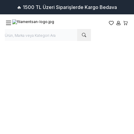
🔥 1500 TL Üzeri Siparişlerde Kargo Bedava
Favorilerim
Hesabım
Sepet
14
15
Apex3DTech
Apex Pla Plus
Apex3DTech
Apex Pla Plus
Favorilere Ekle
Favorilere Ekle
Gradiant Lavanta Esintisi 1.75mm
Gradiant Şeftali Tozu 1.75mm
1Kg
1Kg
650
TL
650
TL
Sepete Ekle
Sepete Ekle