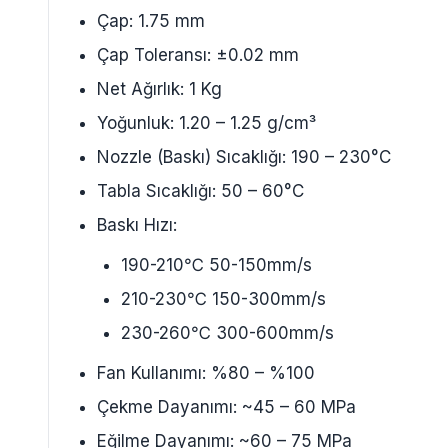
Çap: 1.75 mm
Çap Toleransı: ±0.02 mm
Net Ağırlık: 1 Kg
Yoğunluk: 1.20 – 1.25 g/cm³
Nozzle (Baskı) Sıcaklığı: 190 – 230°C
Tabla Sıcaklığı: 50 – 60°C
Baskı Hızı:
190-210℃ 50-150mm/s
210-230℃ 150-300mm/s
230-260℃ 300-600mm/s
Fan Kullanımı: %80 – %100
Çekme Dayanımı: ~45 – 60 MPa
Eğilme Dayanımı: ~60 – 75 MPa