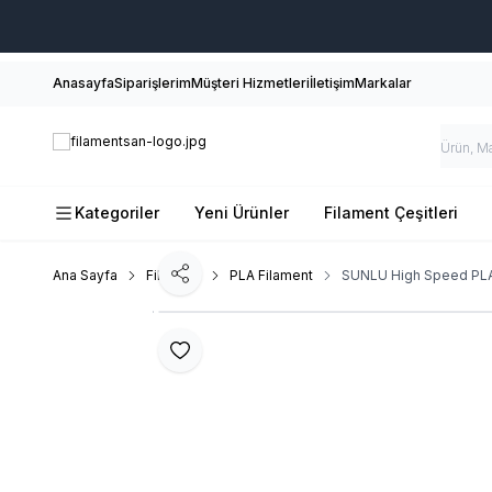
Anasayfa
Siparişlerim
Müşteri Hizmetleri
İletişim
Markalar
Kategoriler
Yeni Ürünler
Filament Çeşitleri
Ana Sayfa
Filament
PLA Filament
SUNLU High Speed PLA
Paylaş
Favoriye Ekle