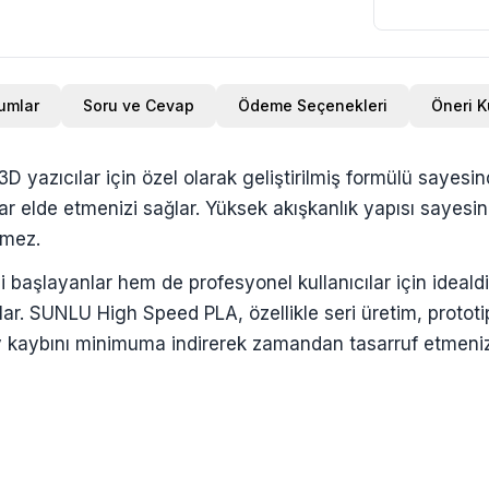
umlar
Soru ve Cevap
Ödeme Seçenekleri
Öneri 
 yazıcılar için özel olarak geliştirilmiş formülü sayesi
lar elde etmenizi sağlar. Yüksek akışkanlık yapısı sayesi
rmez.
ni başlayanlar hem de profesyonel kullanıcılar için idea
ar. SUNLU High Speed PLA, özellikle seri üretim, prototip
y kaybını minimuma indirerek zamandan tasarruf etmenizi