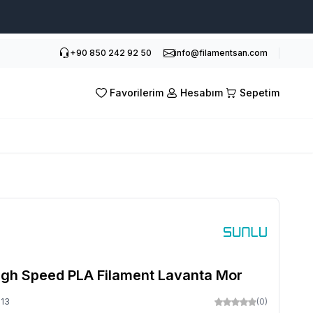
+90 850 242 92 50
info@filamentsan.com
Favorilerim
Hesabım
Sepetim
gh Speed PLA Filament Lavanta Mor
13
(0)