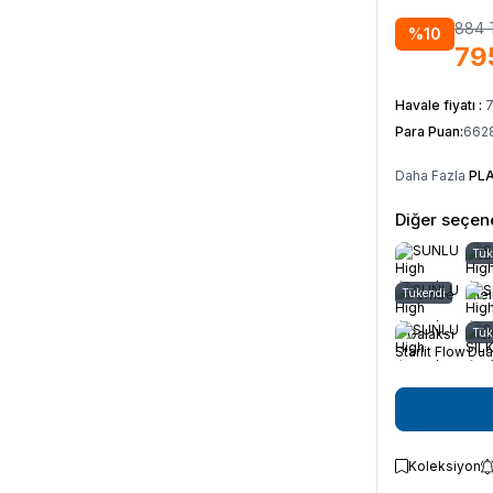
884
%
10
79
Havale fiyatı :
Para Puan:
662
Daha Fazla
PLA
Diğer seçene
Tük
S
Tükendi
Pembe
Kle
Galaksi
SIL
Tük
Starlit Flow
Dua
1.
Koleksiyon