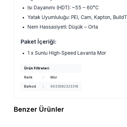
Isı Dayanımı (HDT): ~55 – 60°C
Yatak Uyumluluğu: PEI, Cam, Kapton, Build
Nem Hassasiyeti: Düşük – Orta
Paket İçeriği:
1 x Sunlu High-Speed Lavanta Mor
Ürün Filtreleri
Renk
:
Mor
Barkod
:
6933582323318
Benzer Ürünler
Yeni
Yeni
Esun
Esun PLA Basic Filament Yeşil
Esun
Esun PLA Basi