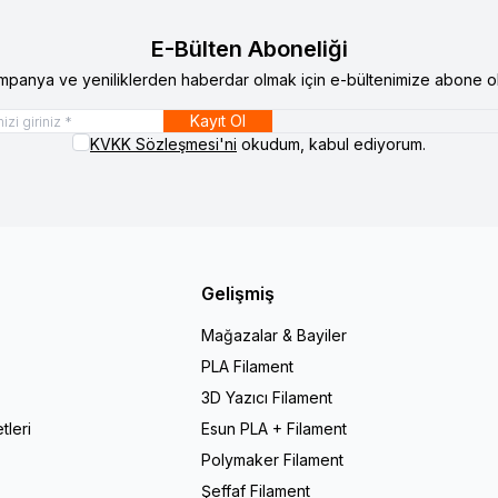
E-Bülten Aboneliği
mpanya ve yeniliklerden haberdar olmak için e-bültenimize abone ol
Kayıt Ol
KVKK Sözleşmesi'ni
okudum, kabul ediyorum.
Gelişmiş
Mağazalar & Bayiler
PLA Filament
r
3D Yazıcı Filament
tleri
Esun PLA + Filament
Polymaker Filament
Şeffaf Filament