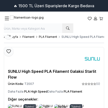
🔥 1500 TL Üzeri Siparişlerde Kargo Bedava
Favorilerim
Hesabım
Sepet
Paylaş
Ana Sayfa
Filament
PLA Filament
SUNLU High Speed PLA Filament G
Favoriye Ekle
SUNLU High Speed PLA Filament Galaksi Starlit
Flow
Ürün Kodu:
T2007
(0)
Daha Fazla
PLA High Speed
Daha Fazla
PLA Filament
Diğer seçenekler:
Tükendi
Siyah
Gri
Beyaz
Tükendi
Yeşil