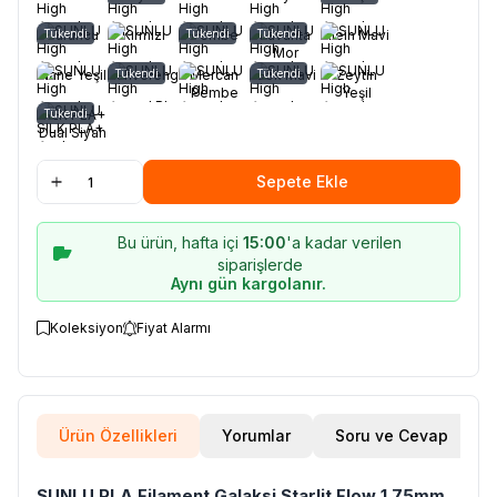
Tükendi
Turuncu
Kırmızı
Tükendi
Pembe
Tükendi
Lavanta
Klein Mavi
Mor
Nane Yeşil
Kahverengi
Tükendi
Mercan
Gök Mavi
Tükendi
Zeytin
Pembe
Yeşil
SILK PLA+
Tükendi
Dual Siyah
Mor
1.75mm
Sepete Ekle
1kg
Bu ürün, hafta içi
15:00
'a kadar verilen
siparişlerde
Aynı gün kargolanır.
Koleksiyon
Fiyat Alarmı
Ürün Özellikleri
Yorumlar
Soru ve Cevap
SUNLU PLA Filament Galaksi Starlit Flow 1.75mm