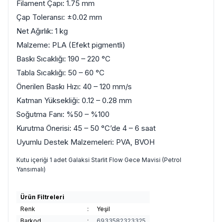
Filament Çapı: 1.75 mm
Çap Toleransı: ±0.02 mm
Net Ağırlık: 1 kg
Malzeme: PLA (Efekt pigmentli)
Baskı Sıcaklığı: 190 – 220 °C
Tabla Sıcaklığı: 50 – 60 °C
Önerilen Baskı Hızı: 40 – 120 mm/s
Katman Yüksekliği: 0.12 – 0.28 mm
Soğutma Fanı: %50 – %100
Kurutma Önerisi: 45 – 50 °C’de 4 – 6 saat
Uyumlu Destek Malzemeleri: PVA, BVOH
Kutu içeriği 1 adet Galaksi Starlit Flow Gece Mavisi (Petrol
Yansımalı)
Ürün Filtreleri
Renk
:
Yeşil
Barkod
:
6933582323325