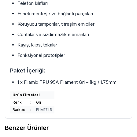
Telefon kılıfları
Esnek menteşe ve bağlantı parçaları
Koruyucu tamponlar, titreşim emiciler
Contalar ve sızdırmazlık elemanları
Kayış, klips, tokalar
Fonksiyonel prototipler
Paket İçeriği:
1 x Filamix TPU 95A Filament Gri – 1kg / 1.75mm
Ürün Filtreleri
Renk
:
Gri
Barkod
:
FLM1745
Benzer Ürünler
5