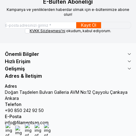
E-Bülten Aboneliği
Kampanya ve yeniliklerden haberdar olmak için e-bültenimize abone
olun!
Kayıt Ol
KVKK Sözleşmesi'ni
okudum, kabul ediyorum.
Önemli Bilgiler
Hızlı Erişim
Gelişmiş
Adres & İletişim
Adres
Doğan Taşdelen Bulvarı Galleria AVM No:12 Çayyolu Çankaya
Ankara
Telefon
+90 850 242 92 50
E-Posta
info@filamentsan.com
Facebook
X
İnstagram
Youtube
Linkedin