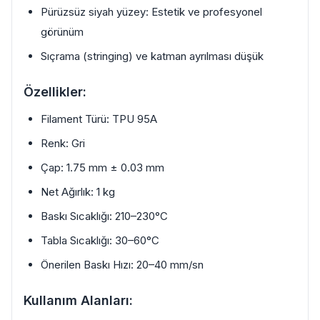
Pürüzsüz siyah yüzey: Estetik ve profesyonel
görünüm
Sıçrama (stringing) ve katman ayrılması düşük
Özellikler:
Filament Türü: TPU 95A
Renk: Gri
Çap: 1.75 mm ± 0.03 mm
Net Ağırlık: 1 kg
Baskı Sıcaklığı: 210–230°C
Tabla Sıcaklığı: 30–60°C
Önerilen Baskı Hızı: 20–40 mm/sn
Kullanım Alanları: