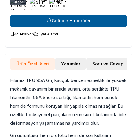
Tükendi
Kırmızı
Sarı
Mor
Gelince Haber Ver
Koleksiyon
Fiyat Alarmı
Ürün Özellikleri
Yorumlar
Soru ve Cevap
Filamix TPU 95A Gri, kauçuk benzeri esneklik ile yüksek
mekanik dayanımı bir arada sunan, orta sertlikte TPU
filamenttir. 95A Shore sertliği, filamentin hem esnek
hem de formunu koruyan bir yapıda olmasını sağlar. Bu
özellik, fonksiyonel parçaların uzun süreli kullanımda bile
deformasyon yaşamamasına yardımcı olur.
Gri görüntüsü, hem prototip hem de son kullanım