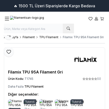
🔥 1500 TL Üzeri Siparişlerde Kargo Bedava
Favorilerim
Hesabım
Sepet
Paylaş
Ana Sayfa
Filament
TPU Filament
Filamix TPU 95A Filament Gri
Favoriye Ekle
Filamix TPU 95A Filament Gri
Ürün Kodu:
T1745
(0)
Daha Fazla
TPU Filament
Diğer seçenekler:
Tükendi
Siyah
Beyaz
Mavi
Tükendi
Turuncu