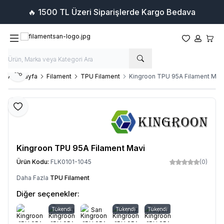
🔥 1500 TL Üzeri Siparişlerde Kargo Bedava
Favorilerim
Hesabım
Sepet
Paylaş
Ana Sayfa
Filament
TPU Filament
Kingroon TPU 95A Filament Mav
Favoriye Ekle
Kingroon TPU 95A Filament Mavi
Ürün Kodu:
FLK0101-1045
(0)
Daha Fazla
TPU Filament
Diğer seçenekler:
Tükendi
Kırmızı
Sarı
Tükendi
Beyaz
Tükendi
Siyah