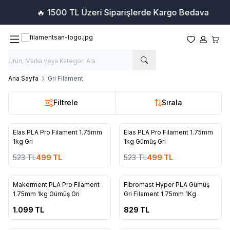
🔥 1500 TL Üzeri Siparişlerde Kargo Bedava
Favorilerim
Hesabım
Sepet
Ana Sayfa
Gri Filament
Filtrele
Sırala
25
25
Elas PLA Pro Filament 1.75mm
Elas PLA Pro Filament 1.75mm
%
5
%
5
1kg Gri
1kg Gümüş Gri
523
TL
499
TL
523
TL
499
TL
2
80
Makerment PLA Pro Filament
Fibromast Hyper PLA Gümüş
1.75mm 1kg Gümüş Gri
Gri Filament 1.75mm 1Kg
1.099
TL
829
TL
45
9