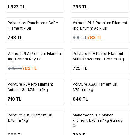
1.323
TL
793
TL
11
19
ükendi
Tükendi
Polymaker Panchroma CoPe
Valment PLA Premium Filament
%
13
Filament - Gri
1kg 1.75mm Açık Gri
793
TL
900
TL
783
TL
19
14
ükendi
Tükendi
Valment PLA Premium Filament
Polyture PLA Pastel Filament
%
13
1kg 1.75mm Koyu Gri
Sütlü Kahverengi 1.75mm 1kg
900
TL
783
TL
725
TL
3
9
ükendi
Tükendi
Polyture PLA Pro Filament
Polyture ASA Filament Gri
Antrasit Gri 1.75mm 1kg
1.75mm 1kg
710
TL
840
TL
11
12
ükendi
Tükendi
Polyture ABS Filament Gri
Makerment PLA Maker
1.75mm 1kg
Filament 1.75mm 1kg Gümüş
Gri