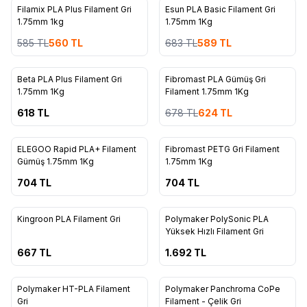
Filamix PLA Plus Filament Gri
Esun PLA Basic Filament Gri
%
4
%
14
1.75mm 1kg
1.75mm 1Kg
585
TL
560
TL
683
TL
589
TL
17
80
Beta PLA Plus Filament Gri
Fibromast PLA Gümüş Gri
%
8
1.75mm 1Kg
Filament 1.75mm 1Kg
618
TL
678
TL
624
TL
80
ELEGOO Rapid PLA+ Filament
Fibromast PETG Gri Filament
Gümüş 1.75mm 1Kg
1.75mm 1Kg
704
TL
704
TL
11
2
ükendi
Tükendi
Kingroon PLA Filament Gri
Polymaker PolySonic PLA
Yüksek Hızlı Filament Gri
667
TL
1.692
TL
9
11
ükendi
Tükendi
Polymaker HT-PLA Filament
Polymaker Panchroma CoPe
Gri
Filament - Çelik Gri