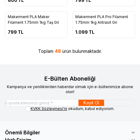
600
TL
799
TL
12
2
ükendi
Tükendi
Makerment PLA Maker
Makerment PLA Pro Filament
Filament 1.75mm 1kg Taş Gri
1.75mm 1kg Antrasit Gri
799
TL
1.099
TL
Toplam
48
ürün bulunmaktadır.
E-Bülten Aboneliği
Kampanya ve yeniliklerden haberdar olmak için e-bültenimize abone
olun!
Kayıt Ol
KVKK Sözleşmesi'ni
okudum, kabul ediyorum.
Önemli Bilgiler
Hızlı Erişim