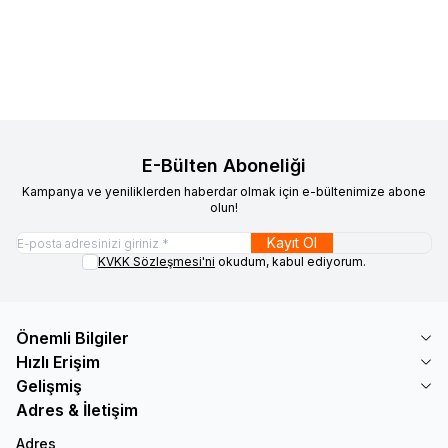
20.442
TL
19.149
TL
683
TL
589
TL
E-Bülten Aboneliği
Kampanya ve yeniliklerden haberdar olmak için e-bültenimize abone
olun!
Kayıt Ol
KVKK Sözleşmesi'ni
okudum, kabul ediyorum.
Önemli Bilgiler
Hızlı Erişim
Gelişmiş
Adres & İletişim
Adres