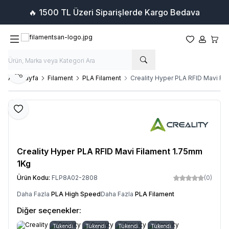
🔥 1500 TL Üzeri Siparişlerde Kargo Bedava
Favorilerim
Hesabım
Sepet
Paylaş
Ana Sayfa
Filament
PLA Filament
Creality Hyper PLA RFID Mavi Fi
Favoriye Ekle
Creality Hyper PLA RFID Mavi Filament 1.75mm
1Kg
Ürün Kodu:
FLP8A02-2808
(0)
Daha Fazla
PLA High Speed
Daha Fazla
PLA Filament
Diğer seçenekler:
Tükendi
Mor
Tükendi
Beyaz
Tükendi
Kırmızı
Tükendi
Gri