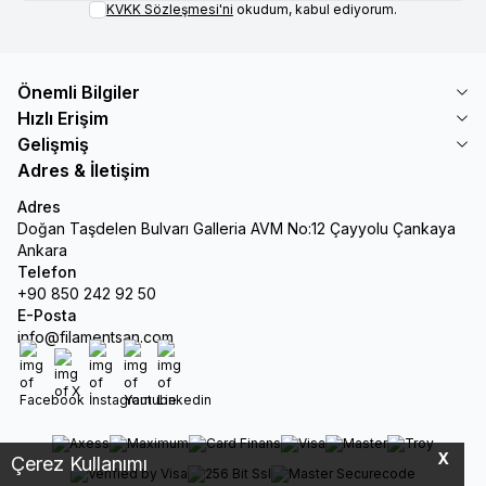
KVKK Sözleşmesi'ni
okudum, kabul ediyorum.
Önemli Bilgiler
Hızlı Erişim
Gelişmiş
Adres & İletişim
Adres
Doğan Taşdelen Bulvarı Galleria AVM No:12 Çayyolu Çankaya
Ankara
Telefon
+90 850 242 92 50
E-Posta
info@filamentsan.com
Facebook
X
İnstagram
Youtube
Linkedin
X
Çerez Kullanımı