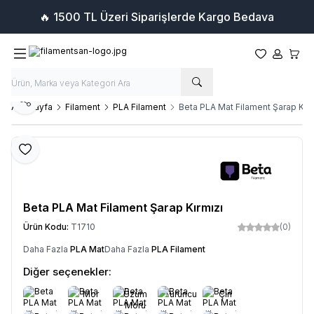
🔥 1500 TL Üzeri Siparişlerde Kargo Bedava
Favorilerim
Hesabım
Sepet
Paylaş
Ana Sayfa
Filament
PLA Filament
Beta PLA Mat Filament Şarap Kırm
Favoriye Ekle
Beta PLA Mat Filament Şarap Kırmızı
Ürün Kodu:
T1710
(0)
Daha Fazla
PLA Mat
Daha Fazla
PLA Filament
Diğer seçenekler:
Mor
Üzüm
Turuncu
Çin
Moru