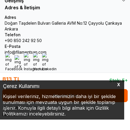
Gelişmiş
Adres & İletişim
Adres
Doğan Taşdelen Bulvarı Galleria AVM No:12 Çayyolu Çankaya
Ankara
Telefon
+90 850 242 92 50
E-Posta
info@filamentsan.com
Facebook
X
İnstagram
Youtube
Linkedin
813
TL
Stok: 5+
X
Çerez Kullanımı
Sepete Ekle
Kişisel verileriniz, hizmetlerimizin daha iyi bir şekilde
sunulması için mevzuata uygun bir şekilde toplanıp
işlenir. Konuyla ilgili detaylı bilgi almak için Gizlilik
Havale fiyatı :
788
TL
%
3
extra indirim
Politikamızı inceleyebilirsiniz.
Para Puan:
6774 Puan