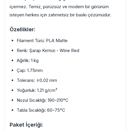
içermez. Temiz, pürüzsüz ve modern bir görünüm
isteyen herkes için zahmetsiz bir baskı çözümüdür.
Özellikler:
Filament Türü: PLA Matte
Renk: Şarap Kırmızı - Wine Red
Ağırlık: 1 kg
Çap: 1.75mm
Tolerans: ±0.02 mm
Yoğunluk: 1.21 g/cm³
Nozul Sıcaklığı: 190–210°C
Tabla Sıcaklığı: 60–75°C
Paket İçeriği: