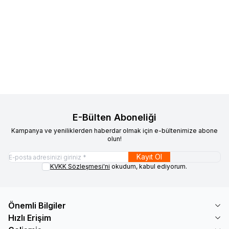
Anycubic
Anycubic Kobra X 3D
Esun
Esun PLA Basic Filament
Yeni
%
14
Favorilere Ekle
Favorilere Ekle
Yazıcı
Ateş Kırmızı 1.75mm 1Kg
%
6
20.442
TL
19.149
TL
683
TL
589
TL
E-Bülten Aboneliği
Kampanya ve yeniliklerden haberdar olmak için e-bültenimize abone
olun!
Kayıt Ol
KVKK Sözleşmesi'ni
okudum, kabul ediyorum.
Önemli Bilgiler
Hızlı Erişim