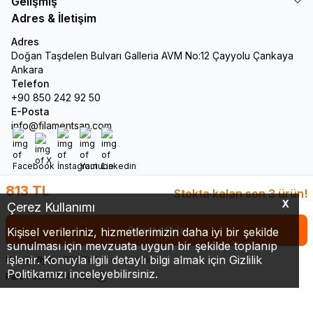
Gelişmiş
Adres & İletişim
Adres
Doğan Taşdelen Bulvarı Galleria AVM No:12 Çayyolu Çankaya
Ankara
Telefon
+90 850 242 92 50
E-Posta
info@filamentsan.com
Facebook
X
İnstagram
Youtube
Linkedin
813
TL
Stokta kalan son 3 ürün!
X
Çerez Kullanımı
Sepete Ekle
Kişisel verileriniz, hizmetlerimizin daha iyi bir şekilde
sunulması için mevzuata uygun bir şekilde toplanıp
işlenir. Konuyla ilgili detaylı bilgi almak için Gizlilik
Havale fiyatı :
788
TL
%
3
extra indirim
Politikamızı inceleyebilirsiniz.
Para Puan:
6774 Puan