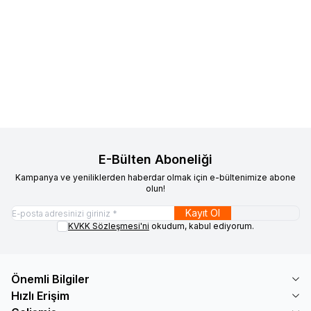
Anycubic
Anycubic Kobra X 3D
R3D
R3D Dryer Box D1 Filament
Yeni
Yeni
Favorilere Ekle
Favorilere Ekle
Yazıcı
Kurutucu
%
6
3.273
TL
Sepete Ekle
20.442
TL
19.149
TL
E-Bülten Aboneliği
Kampanya ve yeniliklerden haberdar olmak için e-bültenimize abone
olun!
Kayıt Ol
KVKK Sözleşmesi'ni
okudum, kabul ediyorum.
Önemli Bilgiler
Hızlı Erişim