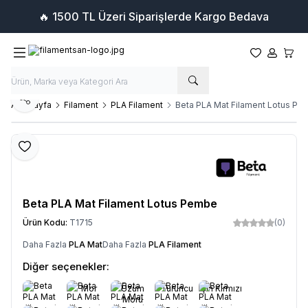
🔥 1500 TL Üzeri Siparişlerde Kargo Bedava
Favorilerim
Hesabım
Sepet
Paylaş
Ana Sayfa
Filament
PLA Filament
Beta PLA Mat Filament Lotus P
Favoriye Ekle
Beta PLA Mat Filament Lotus Pembe
Ürün Kodu:
T1715
(0)
Daha Fazla
PLA Mat
Daha Fazla
PLA Filament
Diğer seçenekler:
Mor
Üzüm
Turuncu
Çin Kırmızı
Moru