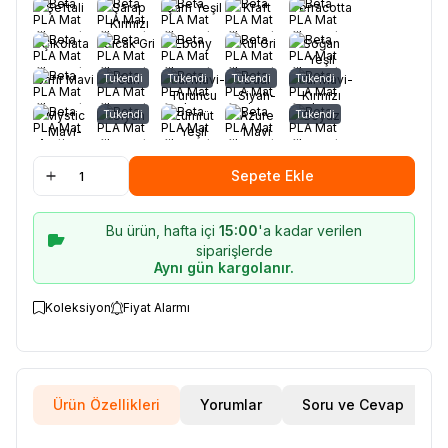
Şeftali
Şarap
Çam Yeşil
Kraft
Terracotta
Kırmızı
Çikolata
Sıcak Gri
Ebony
Kül Gri
Soğan
Yeşil
Safir Mavi
Tükendi
Sarı
Dual Mavi-
Tükendi
Tükendi
Dual
Dual Mavi-
Tükendi
Turuncu
Siyah-
Kırmızı
Kırmızı
Mystic
Tükendi
Siyah
Zümrüt
Azure
Tükendi
Beyaz
Mavi-
Yeşil
Mavi
Yeşil-
Kırmızı
Sepete Ekle
Bu ürün, hafta içi
15:00
'a kadar verilen
siparişlerde
Aynı gün kargolanır.
Koleksiyon
Fiyat Alarmı
Ürün Özellikleri
Yorumlar
Soru ve Cevap