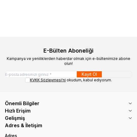
3.273
TL
Sepete Ekle
20.442
TL
19.149
TL
E-Bülten Aboneliği
Kampanya ve yeniliklerden haberdar olmak için e-bültenimize abone
olun!
Kayıt Ol
KVKK Sözleşmesi'ni
okudum, kabul ediyorum.
Önemli Bilgiler
Hızlı Erişim
Gelişmiş
Adres & İletişim
Adres