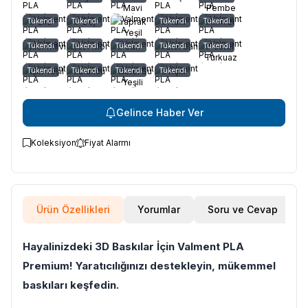
Mavi
Pembe
Tükendi
Lila
Tükendi
Bej
Yaprak
Tükendi
Haki
Tükendi
Kırmızı
Yeşil
Ejder Mavi
Tükendi
Ejder Mor
Tükendi
Tükendi
Sarı
Pastel Sarı
Tükendi
Tükendi
Pastel
Turkuaz
Açık Yeşil
Tükendi
Tükendi
Turuncu
Pastel Su
Tükendi
Tükendi
Açık
Yeşili
Gelince Haber Ver
Koleksiyon
Fiyat Alarmı
Ürün Özellikleri
Yorumlar
Soru ve Cevap
Hayalinizdeki 3D Baskılar İçin Valment PLA
Premium! Yaratıcılığınızı destekleyin, mükemmel
baskıları keşfedin.