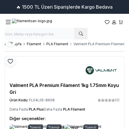
🔥 1500 TL Üzeri Siparişlerde Kargo Bedava
Favorilerim
Hesabım
Sepet
Paylaş
Ana Sayfa
Filament
PLA Filament
Valment PLA Premium Filament 1
Favoriye Ekle
Valment PLA Premium Filament 1kg 1.75mm Koyu
Gri
Ürün Kodu:
FLV4L05-8608
(0)
Daha Fazla
PLA Plus
Daha Fazla
PLA Filament
Diğer seçenekler:
Tükendi
Siyah
Pastel Gök
Tükendi
Yeşil
Tükendi
Pastel