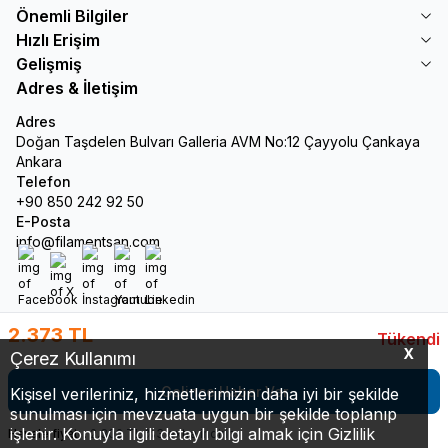
Önemli Bilgiler
Hızlı Erişim
Gelişmiş
Adres & İletişim
Adres
Doğan Taşdelen Bulvarı Galleria AVM No:12 Çayyolu Çankaya
Ankara
Telefon
+90 850 242 92 50
E-Posta
info@filamentsan.com
Facebook
X
İnstagram
Youtube
Linkedin
2.373
TL
Tükendi
X
Çerez Kullanımı
Gelince Haber Ver
Kişisel verileriniz, hizmetlerimizin daha iyi bir şekilde
sunulması için mevzuata uygun bir şekilde toplanıp
işlenir. Konuyla ilgili detaylı bilgi almak için Gizlilik
Havale fiyatı :
2.302
TL
%
3
extra indirim