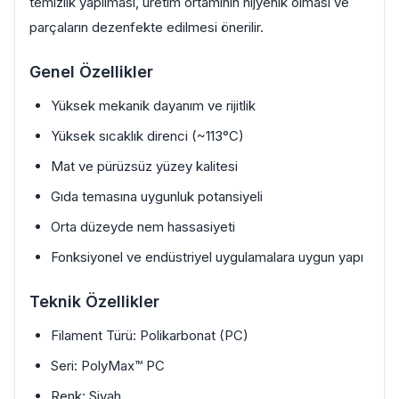
temizlik yapılması, üretim ortamının hijyenik olması ve
parçaların dezenfekte edilmesi önerilir.
Genel Özellikler
Yüksek mekanik dayanım ve rijitlik
Yüksek sıcaklık direnci (~113°C)
Mat ve pürüzsüz yüzey kalitesi
Gıda temasına uygunluk potansiyeli
Orta düzeyde nem hassasiyeti
Fonksiyonel ve endüstriyel uygulamalara uygun yapı
Teknik Özellikler
Filament Türü: Polikarbonat (PC)
Seri: PolyMax™ PC
Renk: Siyah