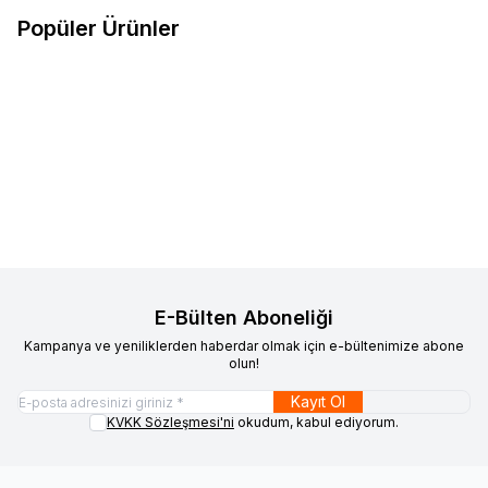
Popüler Ürünler
9
ükendi
Tükendi
Anycubic
Anycubic Kobra X 3D
Esun
Esun PLA Basic Filament
Yeni
%
14
Favorilere Ekle
Favorilere Ekle
Yazıcı
Ateş Kırmızı 1.75mm 1Kg
%
6
20.442
TL
19.149
TL
683
TL
589
TL
E-Bülten Aboneliği
Kampanya ve yeniliklerden haberdar olmak için e-bültenimize abone
olun!
Kayıt Ol
KVKK Sözleşmesi'ni
okudum, kabul ediyorum.