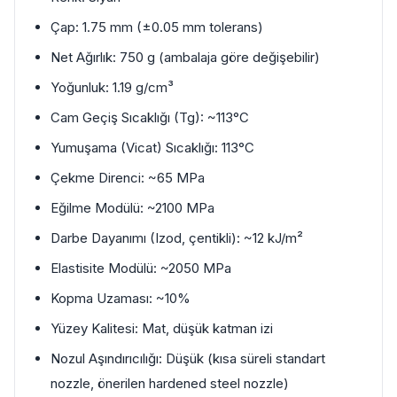
Çap: 1.75 mm (±0.05 mm tolerans)
Net Ağırlık: 750 g (ambalaja göre değişebilir)
Yoğunluk: 1.19 g/cm³
Cam Geçiş Sıcaklığı (Tg): ~113°C
Yumuşama (Vicat) Sıcaklığı: 113°C
Çekme Direnci: ~65 MPa
Eğilme Modülü: ~2100 MPa
Darbe Dayanımı (Izod, çentikli): ~12 kJ/m²
Elastisite Modülü: ~2050 MPa
Kopma Uzaması: ~10%
Yüzey Kalitesi: Mat, düşük katman izi
Nozul Aşındırıcılığı: Düşük (kısa süreli standart
nozzle, önerilen hardened steel nozzle)