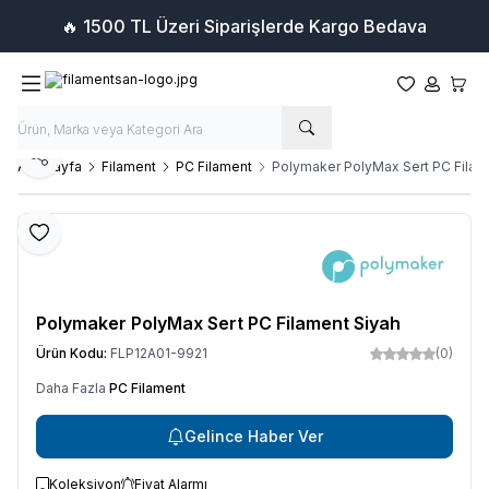
🔥 1500 TL Üzeri Siparişlerde Kargo Bedava
Favorilerim
Hesabım
Sepet
Paylaş
Ana Sayfa
Filament
PC Filament
Polymaker PolyMax Sert PC Filam
Favoriye Ekle
Polymaker PolyMax Sert PC Filament Siyah
Ürün Kodu:
FLP12A01-9921
(0)
Daha Fazla
PC Filament
Gelince Haber Ver
Koleksiyon
Fiyat Alarmı