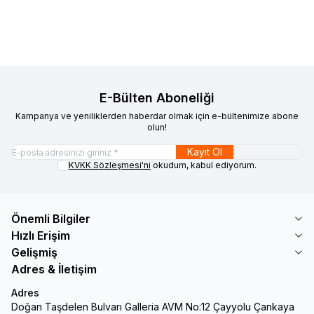
20.442
TL
19.149
TL
683
TL
589
TL
E-Bülten Aboneliği
Kampanya ve yeniliklerden haberdar olmak için e-bültenimize abone
olun!
Kayıt Ol
KVKK Sözleşmesi'ni
okudum, kabul ediyorum.
Önemli Bilgiler
Hızlı Erişim
Gelişmiş
Adres & İletişim
Adres
Doğan Taşdelen Bulvarı Galleria AVM No:12 Çayyolu Çankaya