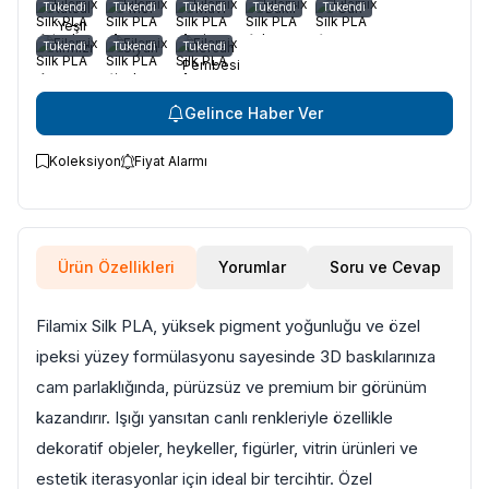
Tükendi
Kutsal
Tükendi
Mor
Tükendi
Mavi
Tükendi
Bakır
Tükendi
Sarı
Yeşil
Tükendi
Kırmızı
Tükendi
Siyah
Tükendi
Mercan
Pembesi
Gelince Haber Ver
Koleksiyon
Fiyat Alarmı
Ürün Özellikleri
Yorumlar
Soru ve Cevap
Filamix Silk PLA, yüksek pigment yoğunluğu ve özel
ipeksi yüzey formülasyonu sayesinde 3D baskılarınıza
cam parlaklığında, pürüzsüz ve premium bir görünüm
kazandırır. Işığı yansıtan canlı renkleriyle özellikle
dekoratif objeler, heykeller, figürler, vitrin ürünleri ve
estetik iterasyonlar için ideal bir tercihtir. Özel