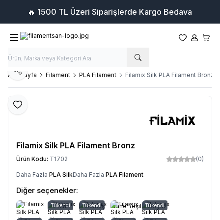
🔥 1500 TL Üzeri Siparişlerde Kargo Bedava
Favorilerim
Hesabım
Sepet
Paylaş
Ana Sayfa
Filament
PLA Filament
Filamix Silk PLA Filament Bronz
Favoriye Ekle
Filamix Silk PLA Filament Bronz
Ürün Kodu:
T1702
(0)
Daha Fazla
PLA Silk
Daha Fazla
PLA Filament
Diğer seçenekler:
Tükendi
Altın
Tükendi
Gümüş
Nane Yeşil
Tükendi
Beyaz