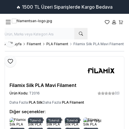
🔥 1500 TL Üzeri Siparişlerde Kargo Bedava
Favorilerim
Hesabım
Sepet
Paylaş
Ana Sayfa
Filament
PLA Filament
Filamix Silk PLA Mavi Filament
Favoriye Ekle
Filamix Silk PLA Mavi Filament
Ürün Kodu:
T2016
(0)
Daha Fazla
PLA Silk
Daha Fazla
PLA Filament
Diğer seçenekler:
Tükendi
Altın
Tükendi
Bronz
Tükendi
Gümüş
Nane Yeşil