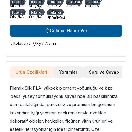
Tükendi
Beyaz
Tükendi
Kutsal
Tükendi
Mor
Tükendi
Bakır
Tükendi
Sarı
Yeşil
Tükendi
Kırmızı
Tükendi
Siyah
Tükendi
Mercan
Pembesi
Gelince Haber Ver
Koleksiyon
Fiyat Alarmı
Ürün Özellikleri
Yorumlar
Soru ve Cevap
Filamix Silk PLA, yüksek pigment yoğunluğu ve özel
ipeksi yüzey formülasyonu sayesinde 3D baskılarınıza
cam parlaklığında, pürüzsüz ve premium bir görünüm
kazandırır. Işığı yansıtan canlı renkleriyle özellikle
dekoratif objeler, heykeller, figürler, vitrin ürünleri ve
estetik iterasyonlar için ideal bir tercihtir. Özel