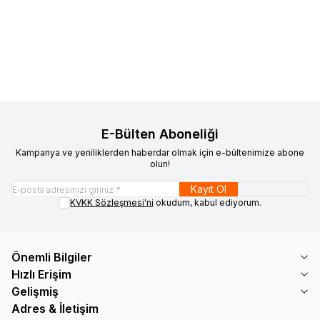
20.442
TL
19.149
TL
683
TL
589
TL
E-Bülten Aboneliği
Kampanya ve yeniliklerden haberdar olmak için e-bültenimize abone
olun!
Kayıt Ol
KVKK Sözleşmesi'ni
okudum, kabul ediyorum.
Önemli Bilgiler
Hızlı Erişim
Gelişmiş
Adres & İletişim