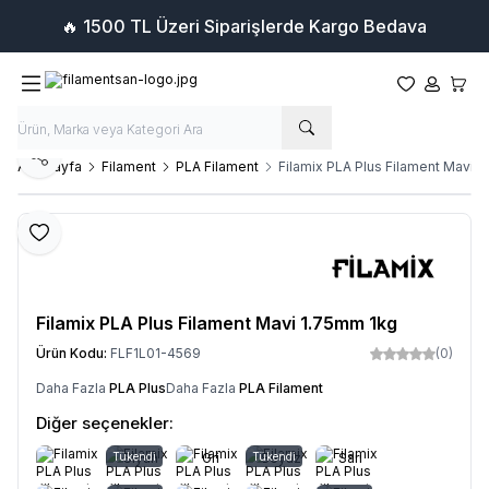
🔥 1500 TL Üzeri Siparişlerde Kargo Bedava
Favorilerim
Hesabım
Sepet
Paylaş
Ana Sayfa
Filament
PLA Filament
Filamix PLA Plus Filament Mavi 
Favoriye Ekle
Filamix PLA Plus Filament Mavi 1.75mm 1kg
Ürün Kodu:
FLF1L01-4569
(0)
Daha Fazla
PLA Plus
Daha Fazla
PLA Filament
Diğer seçenekler:
Tükendi
Siyah
Gri
Tükendi
Beyaz
Sarı