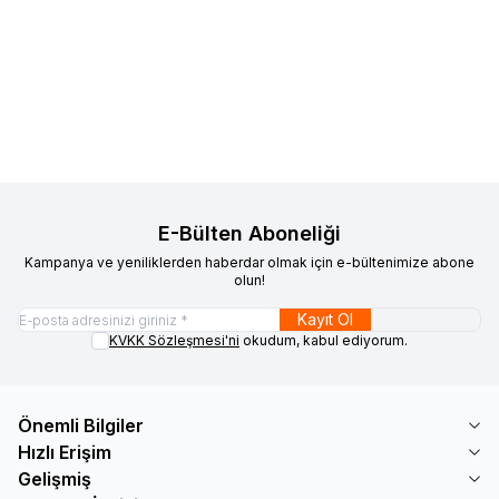
Favorilere Ekle
Favorilere Ekle
Yazıcı
Kurutucu
%
6
3.273
TL
Sepete Ekle
20.442
TL
19.149
TL
E-Bülten Aboneliği
Kampanya ve yeniliklerden haberdar olmak için e-bültenimize abone
olun!
Kayıt Ol
KVKK Sözleşmesi'ni
okudum, kabul ediyorum.
Önemli Bilgiler
Hızlı Erişim
Gelişmiş