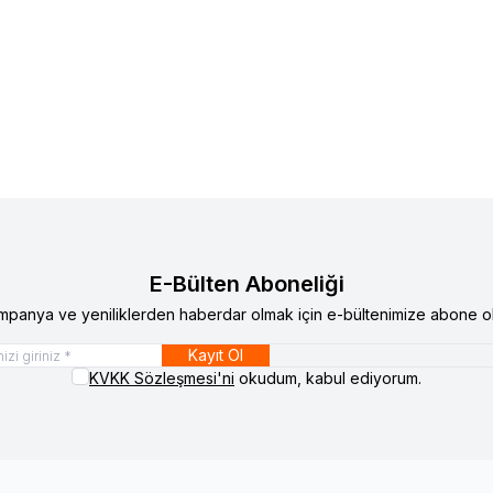
e
Favorilere Ekle
F
Kurutucu
Me
3.273
TL
6
E-Bülten Aboneliği
mpanya ve yeniliklerden haberdar olmak için e-bültenimize abone ol
Kayıt Ol
KVKK Sözleşmesi'ni
okudum, kabul ediyorum.