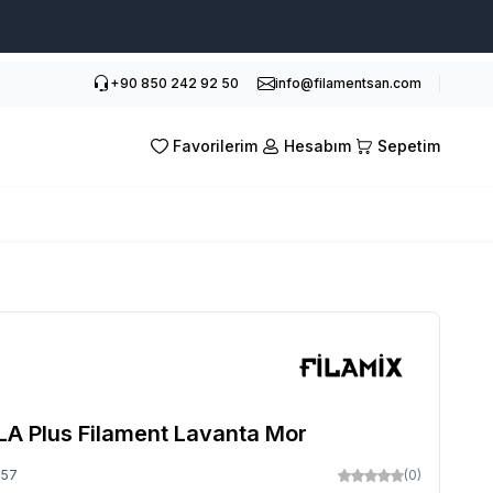
+90 850 242 92 50
info@filamentsan.com
Favorilerim
Hesabım
Sepetim
PLA Plus Filament Lavanta Mor
857
(0)