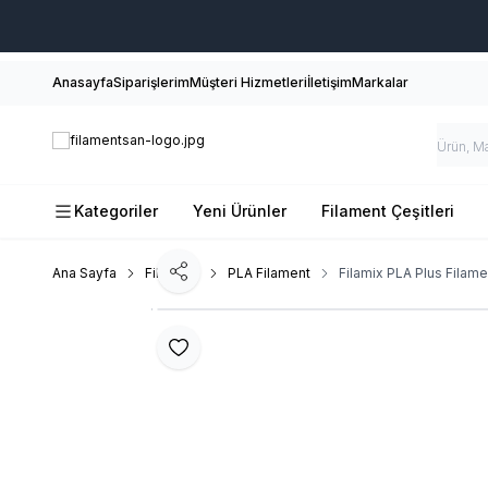
Anasayfa
Siparişlerim
Müşteri Hizmetleri
İletişim
Markalar
Kategoriler
Yeni Ürünler
Filament Çeşitleri
Ana Sayfa
Filament
PLA Filament
Filamix PLA Plus Filam
Paylaş
Favoriye Ekle