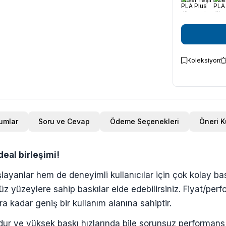
Koleksiyon
umlar
Soru ve Cevap
Ödeme Seçenekleri
Öneri 
deal birleşimi!
layanlar hem de deneyimli kullanıcılar için çok kolay ba
zsüz yüzeylere sahip baskılar elde edebilirsiniz. Fiyat/pe
 kadar geniş bir kullanım alanına sahiptir.
dur ve yüksek baskı hızlarında bile sorunsuz performans 