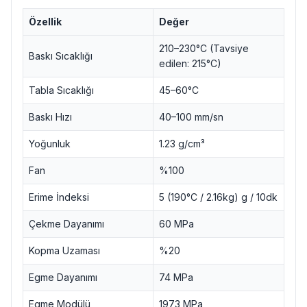
Özellik
Değer
210–230°C (Tavsiye
Baskı Sıcaklığı
edilen: 215°C)
Tabla Sıcaklığı
45–60°C
Baskı Hızı
40–100 mm/sn
Yoğunluk
1.23 g/cm³
Fan
%100
Erime İndeksi
5 (190°C / 2.16kg) g / 10dk
Çekme Dayanımı
60 MPa
Kopma Uzaması
%20
Egme Dayanımı
74 MPa
Egme Modülü
1973 MPa