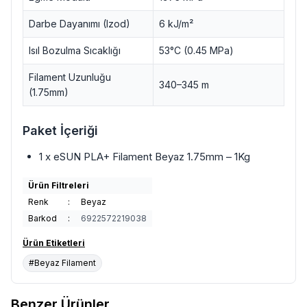
Darbe Dayanımı (Izod)
6 kJ/m²
Isıl Bozulma Sıcaklığı
53°C (0.45 MPa)
Filament Uzunluğu
340–345 m
(1.75mm)
Paket İçeriği
1 x eSUN PLA+ Filament Beyaz 1.75mm – 1Kg
Ürün Filtreleri
Renk
:
Beyaz
Barkod
:
6922572219038
Ürün Etiketleri
#Beyaz Filament
Benzer Ürünler