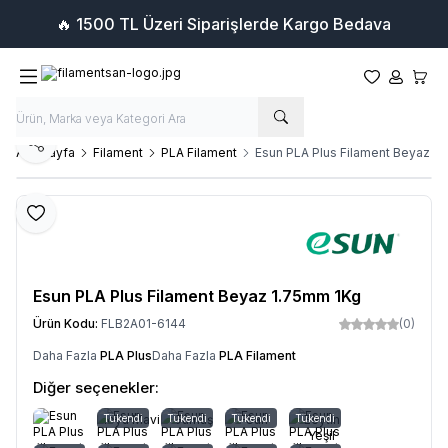
🔥 1500 TL Üzeri Siparişlerde Kargo Bedava
Favorilerim
Hesabım
Sepet
Paylaş
Ana Sayfa
Filament
PLA Filament
Esun PLA Plus Filament Beyaz 1
Favoriye Ekle
Esun PLA Plus Filament Beyaz 1.75mm 1Kg
Ürün Kodu:
FLB2A01-6144
(0)
Daha Fazla
PLA Plus
Daha Fazla
PLA Filament
Diğer seçenekler:
Koyu Mavi
Tükendi
Tükendi
Gümüş
Tükendi
Sarı
Tükendi
Zeytin
Yeşil