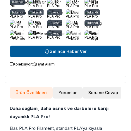
Kahverengi
Tükendi
Gümüş Gri
Bakır
Mor
Yeşil
Tükendi
Turuncu
Tükendi
Siyah
Tükendi
Pembe
Mavi
Tükendi
Kırmızı
Gri
Sarı
Tükendi
Beyaz
Bej
Ten Rengi
Tükendi
Pastel
Pastel Mor
Pastel Sarı
Tükendi
Pastel
Pastel
Pembe
Mavi
Yeşil
Gelince Haber Ver
Koleksiyon
Fiyat Alarmı
Ürün Özellikleri
Yorumlar
Soru ve Cevap
Daha sağlam, daha esnek ve darbelere karşı
dayanıklı PLA Pro!
Elas PLA Pro Filament, standart PLA’ya kıyasla