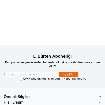
ükendi
Tükendi
Anycubic
Anycubic Kobra X 3D
Esun
Esun PLA Basic Filament
Yeni
%
14
Favorilere Ekle
Favorilere Ekle
Yazıcı
Ateş Kırmızı 1.75mm 1Kg
%
6
20.442
TL
19.149
TL
683
TL
589
TL
E-Bülten Aboneliği
Kampanya ve yeniliklerden haberdar olmak için e-bültenimize abone
olun!
Kayıt Ol
KVKK Sözleşmesi'ni
okudum, kabul ediyorum.
Önemli Bilgiler
Hızlı Erişim