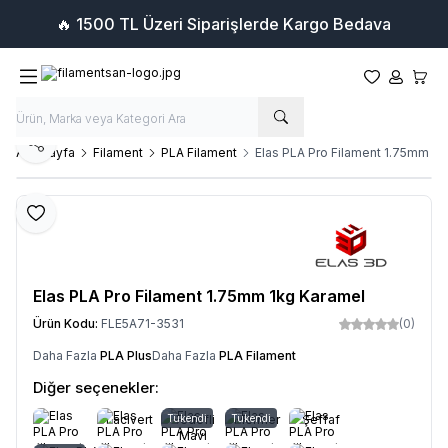
🔥 1500 TL Üzeri Siparişlerde Kargo Bedava
Favorilerim
Hesabım
Sepet
Paylaş
Ana Sayfa
Filament
PLA Filament
Elas PLA Pro Filament 1.75mm 1k
Favoriye Ekle
Elas PLA Pro Filament 1.75mm 1kg Karamel
Ürün Kodu:
FLE5A71-3531
(0)
Daha Fazla
PLA Plus
Daha Fazla
PLA Filament
Diğer seçenekler:
Lacivert
Tükendi
Sedefli
Tükendi
Mermer
Şeffaf
Mavi