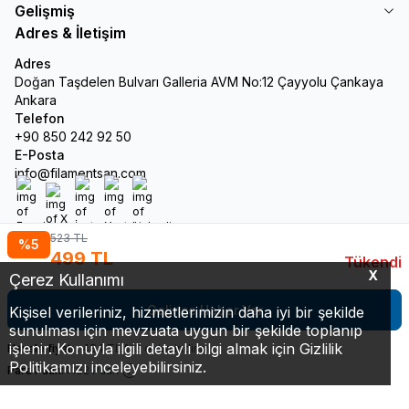
Gelişmiş
Adres & İletişim
Adres
Doğan Taşdelen Bulvarı Galleria AVM No:12 Çayyolu Çankaya
Ankara
Telefon
+90 850 242 92 50
E-Posta
info@filamentsan.com
Facebook
X
İnstagram
Youtube
Linkedin
523
TL
%
5
499
TL
Tükendi
X
Çerez Kullanımı
Gelince Haber Ver
Kişisel verileriniz, hizmetlerimizin daha iyi bir şekilde
sunulması için mevzuata uygun bir şekilde toplanıp
işlenir. Konuyla ilgili detaylı bilgi almak için Gizlilik
Havale fiyatı :
484
TL
%
3
extra indirim
Politikamızı inceleyebilirsiniz.
Para Puan:
4162 Puan