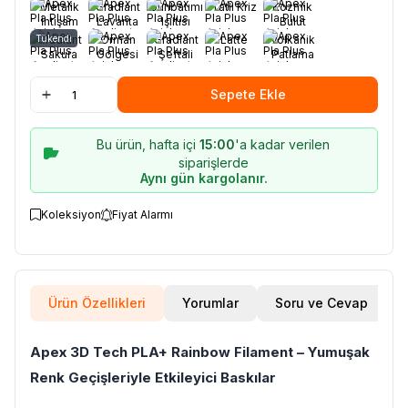
Metalik
Gradiant
Günbatımı
Tatlı Kriz
Kozmik
İhtişam
Lavanta
Işıltısı
Bulut
Esintisi
Tükendi
Gradiant
Orman
Gradiant
Latte
Volkanik
Sakura
Gölgesi
Şeftali
Patlama
Gökyüzü
Tozu
Sepete Ekle
Bu ürün, hafta içi
15:00
'a kadar verilen
siparişlerde
Aynı gün kargolanır.
Koleksiyon
Fiyat Alarmı
Ürün Özellikleri
Yorumlar
Soru ve Cevap
Apex 3D Tech PLA+ Rainbow Filament – Yumuşak
Renk Geçişleriyle Etkileyici Baskılar