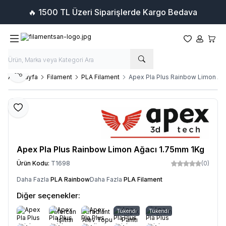
🔥 1500 TL Üzeri Siparişlerde Kargo Bedava
Favorilerim
Hesabım
Sepet
Paylaş
Ana Sayfa
Filament
PLA Filament
Apex Pla Plus Rainbow Limon Ağ
Favoriye Ekle
Apex Pla Plus Rainbow Limon Ağacı 1.75mm 1Kg
Ürün Kodu:
T1698
(0)
Daha Fazla
PLA Rainbow
Daha Fazla
PLA Filament
Diğer seçenekler:
Mercan
Gradiant
Tükendi
Tropik
Tükendi
Lokum
Işıltısı
Alev Topu
Parıltı