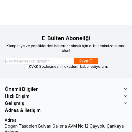
20.442
TL
19.149
TL
683
TL
589
TL
E-Bülten Aboneliği
Kampanya ve yeniliklerden haberdar olmak için e-bültenimize abone
olun!
Kayıt Ol
KVKK Sözleşmesi'ni
okudum, kabul ediyorum.
Önemli Bilgiler
Hızlı Erişim
Gelişmiş
Adres & İletişim
Adres
Doğan Taşdelen Bulvarı Galleria AVM No:12 Çayyolu Çankaya
Ankara