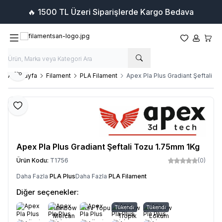
🔥 1500 TL Üzeri Siparişlerde Kargo Bedava
Favorilerim
Hesabım
Sepet
Paylaş
Ana Sayfa
Filament
PLA Filament
Apex Pla Plus Gradiant Şeftali 
Favoriye Ekle
Apex Pla Plus Gradiant Şeftali Tozu 1.75mm 1Kg
Ürün Kodu:
T1756
(0)
Daha Fazla
PLA Plus
Daha Fazla
PLA Filament
Diğer seçenekler:
Rainbow
Alev Topu
Tükendi
Rainbow
Tükendi
Rainbow
Mercan
Tropik
Lokum