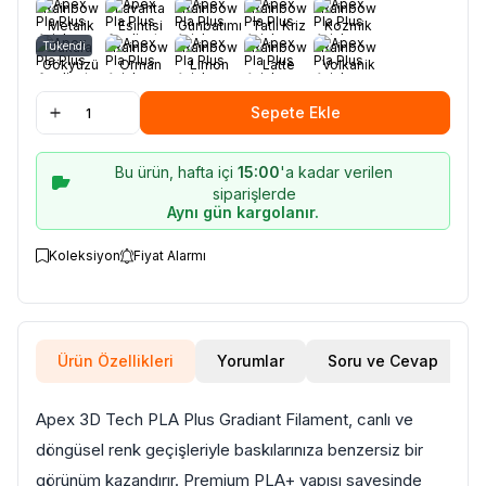
Işıltısı
Parıltı
Rainbow
Lavanta
Rainbow
Rainbow
Rainbow
Metalik
Esintisi
Günbatımı
Tatlı Kriz
Kozmik
İhtişam
Işıltısı
Bulut
Tükendi
Sakura
Rainbow
Rainbow
Rainbow
Rainbow
Gökyüzü
Orman
Limon
Latte
Volkanik
Gölgesi
Ağacı
Patlama
Sepete Ekle
Bu ürün, hafta içi
15:00
'a kadar verilen
siparişlerde
Aynı gün kargolanır.
Koleksiyon
Fiyat Alarmı
Ürün Özellikleri
Yorumlar
Soru ve Cevap
Apex 3D Tech PLA Plus
Gradiant
Filament, canlı ve
döngüsel renk geçişleriyle baskılarınıza benzersiz bir
görünüm kazandırır. Premium PLA+ yapısı sayesinde