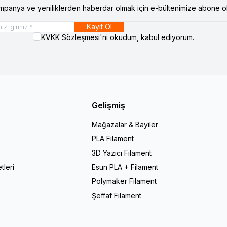
mpanya ve yeniliklerden haberdar olmak için e-bültenimize abone ol
Kayıt Ol
KVKK Sözleşmesi'ni
okudum, kabul ediyorum.
Gelişmiş
Mağazalar & Bayiler
PLA Filament
r
3D Yazıcı Filament
tleri
Esun PLA + Filament
Polymaker Filament
Şeffaf Filament