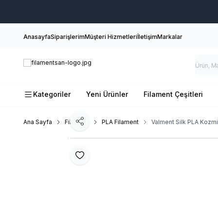
Anasayfa
Siparişlerim
Müşteri Hizmetleri
İletişim
Markalar
Kategoriler
Yeni Ürünler
Filament Çeşitleri
Ana Sayfa
Filament
PLA Filament
Valment Silk PLA Kozmi
Paylaş
Favoriye Ekle