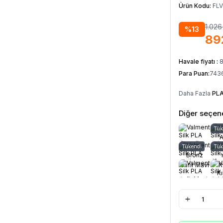
Ürün Kodu:
FL
1.026
%
13
89
Havale fiyatı :
Para Puan:
743
Daha Fazla
PLA
Diğer seçene
Tük
A
A
Tükendi
Antik
Tük
Ef
Bronz
Y
Safir Mavi
R
Kı