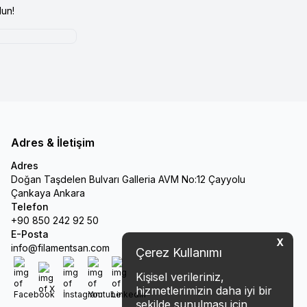
un!
Adres & İletişim
Adres
Doğan Taşdelen Bulvarı Galleria AVM No:12 Çayyolu
Çankaya Ankara
Telefon
+90 850 242 92 50
E-Posta
X
info@filamentsan.com
Çerez Kullanımı
Kişisel verileriniz,
Facebook
X
İnstagram
Youtube
Linkedin
hizmetlerimizin daha iyi bir
şekilde sunulması için