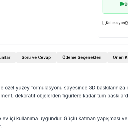
B
Koleksiyon
umlar
Soru ve Cevap
Ödeme Seçenekleri
Öneri 
 özel yüzey formülasyonu sayesinde 3D baskılarınıza ip
lament, dekoratif objelerden figürlere kadar tüm baskılard
e ev içi kullanıma uygundur. Güçlü katman yapışması ve d
.