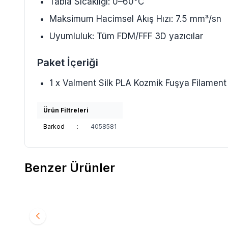
Tabla Sıcaklığı: 0–60°C
Maksimum Hacimsel Akış Hızı: 7.5 mm³/sn
Uyumluluk: Tüm FDM/FFF 3D yazıcılar
Paket İçeriği
1 x Valment Silk PLA Kozmik Fuşya Filamen
Ürün Filtreleri
Barkod
:
4058581
Benzer Ürünler
Yeni
Yeni
Esun
Esun PLA Basic Filament Yeşil
Esun
Esun PLA Basi
Favorilere Ekle
Favorilere Ekl
10'lu Paket 1.75mm
10'lu Paket 1.75mm
6.240
TL
6.240
TL