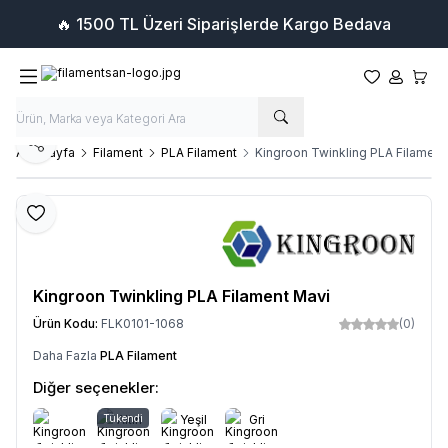
500 TL Üzeri Siparişlerde Kargo Bedava
Favorilerim
Hesabım
Sepet
Paylaş
Ana Sayfa
Filament
PLA Filament
Kingroon Twinkling PLA Filament
Favoriye Ekle
Kingroon Twinkling PLA Filament Mavi
Ürün Kodu:
FLK0101-1068
(0)
Daha Fazla
PLA Filament
Diğer seçenekler:
Tükendi
Altın
Yeşil
Gri