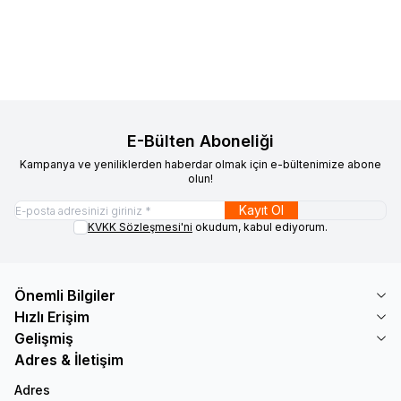
20.442
TL
19.149
TL
683
TL
589
TL
E-Bülten Aboneliği
Kampanya ve yeniliklerden haberdar olmak için e-bültenimize abone
olun!
Kayıt Ol
KVKK Sözleşmesi'ni
okudum, kabul ediyorum.
Önemli Bilgiler
Hızlı Erişim
Gelişmiş
Adres & İletişim
Adres