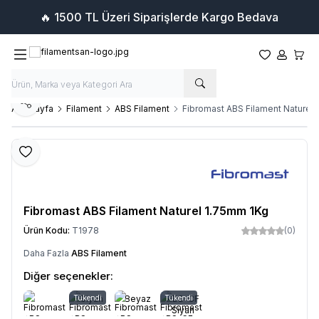
🔥 1500 TL Üzeri Siparişlerde Kargo Bedava
Favorilerim
Hesabım
Sepet
Paylaş
Ana Sayfa
Filament
ABS Filament
Fibromast ABS Filament Naturel
Favoriye Ekle
Fibromast ABS Filament Naturel 1.75mm 1Kg
Ürün Kodu:
T1978
(0)
Daha Fazla
ABS Filament
Diğer seçenekler:
Tükendi
Siyah
Beyaz
Tükendi
ABS-CF
Siyah