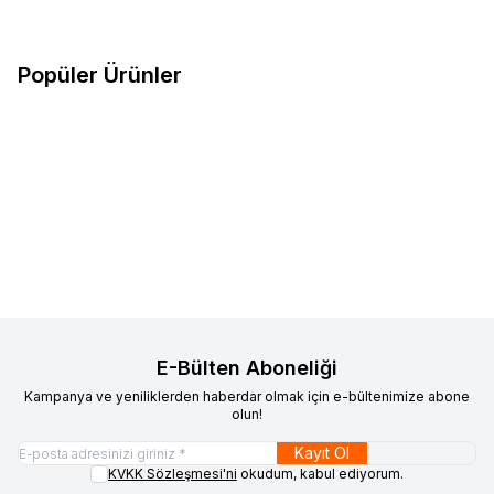
Popüler Ürünler
9
ükendi
Anycubic
Anycubic Kobra X 3D
Esun
Esun PLA Basic Filament
Yeni
%
14
Favorilere Ekle
Favorilere Ekle
Yazıcı
Ateş Kırmızı 1.75mm 1Kg
%
6
683
TL
589
TL
Sepete Ekle
20.442
TL
19.149
TL
E-Bülten Aboneliği
Kampanya ve yeniliklerden haberdar olmak için e-bültenimize abone
olun!
Kayıt Ol
KVKK Sözleşmesi'ni
okudum, kabul ediyorum.