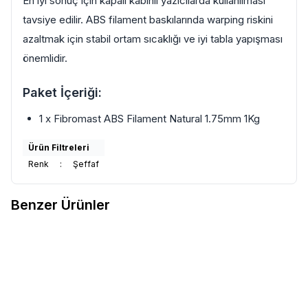
En iyi sonuç için kapalı kabinli yazıcılarda kullanılması
tavsiye edilir. ABS filament baskılarında warping riskini
azaltmak için stabil ortam sıcaklığı ve iyi tabla yapışması
önemlidir.
Paket İçeriği:
1 x Fibromast ABS Filament Natural 1.75mm 1Kg
Ürün Filtreleri
Renk
:
Şeffaf
Benzer Ürünler
2
4
Kingroon
Kingroon ABS
Elas
Elas Beyaz ABS 1.75mm 1kg
Favorilere Ekle
Favorilere Ekle
Filament Beyaz
Filament
933
TL
650
TL
Sepete Ekle
Sepete Ekle