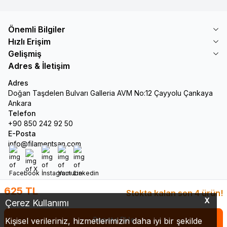
Önemli Bilgiler
Hızlı Erişim
Gelişmiş
Adres & İletişim
Adres
Doğan Taşdelen Bulvarı Galleria AVM No:12 Çayyolu Çankaya
Ankara
Telefon
+90 850 242 92 50
E-Posta
info@filamentsan.com
Facebook
X
İnstagram
Youtube
Linkedin
625
TL
Stokta kalan son 4 ürün!
X
Çerez Kullanımı
Sepete Ekle
Kişisel verileriniz, hizmetlerimizin daha iyi bir şekilde