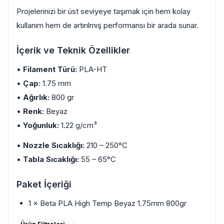
Projelerinizi bir üst seviyeye taşımak için hem kolay
kullanım hem de artırılmış performansı bir arada sunar.
İçerik ve Teknik Özellikler
•
Filament Türü:
PLA-HT
•
Çap:
1.75 mm
•
Ağırlık:
800 gr
•
Renk:
Beyaz
•
Yoğunluk:
1.22 g/cm³
•
Nozzle Sıcaklığı:
210 – 250°C
•
Tabla Sıcaklığı:
55 – 65°C
Paket İçeriği
1 × Beta PLA High Temp Beyaz 1.75mm 800gr