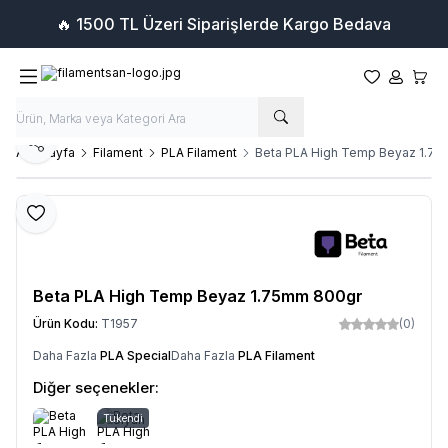
🔥 1500 TL Üzeri Siparişlerde Kargo Bedava
Favorilerim
Hesabım
Sepet
Paylaş
Ana Sayfa
Filament
PLA Filament
Beta PLA High Temp Beyaz 1.7
Favoriye Ekle
Beta PLA High Temp Beyaz 1.75mm 800gr
Ürün Kodu:
T1957
(0)
Daha Fazla
PLA Special
Daha Fazla
PLA Filament
Diğer seçenekler:
Tükendi
Siyah