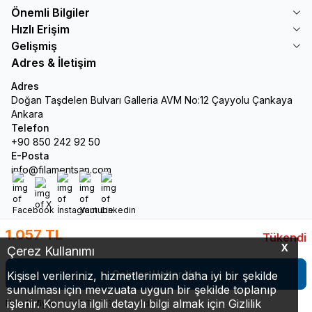
Önemli Bilgiler
Hızlı Erişim
Gelişmiş
Adres & İletişim
Adres
Doğan Taşdelen Bulvarı Galleria AVM No:12 Çayyolu Çankaya
Ankara
Telefon
+90 850 242 92 50
E-Posta
info@filamentsan.com
Facebook
X
İnstagram
Youtube
Linkedin
1.057
TL
Tükendi
X
Çerez Kullanımı
Gelince Haber Ver
Kişisel verileriniz, hizmetlerimizin daha iyi bir şekilde
sunulması için mevzuata uygun bir şekilde toplanıp
işlenir. Konuyla ilgili detaylı bilgi almak için Gizlilik
Havale fiyatı :
1.025
TL
%
3
extra indirim