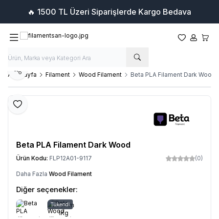
🔥 1500 TL Üzeri Siparişlerde Kargo Bedava
Favorilerim
Hesabım
Sepet
Paylaş
Ana Sayfa
Filament
Wood Filament
Beta PLA Filament Dark Wood
Favoriye Ekle
Beta PLA Filament Dark Wood
Ürün Kodu:
FLP12A01-9117
(0)
Daha Fazla
Wood Filament
Diğer seçenekler:
Tükendi
1.75mm
1Kg