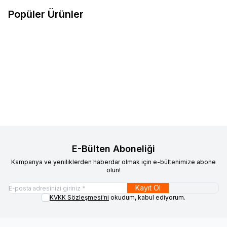
Popüler Ürünler
9
ükendi
Tükendi
Anycubic
Anycubic Kobra X 3D
Esun
Esun PLA Basic Filament
Yeni
%
14
Favorilere Ekle
Favorilere Ekle
Yazıcı
Ateş Kırmızı 1.75mm 1Kg
%
6
20.442
TL
19.149
TL
683
TL
589
TL
E-Bülten Aboneliği
Kampanya ve yeniliklerden haberdar olmak için e-bültenimize abone
olun!
Kayıt Ol
KVKK Sözleşmesi'ni
okudum, kabul ediyorum.