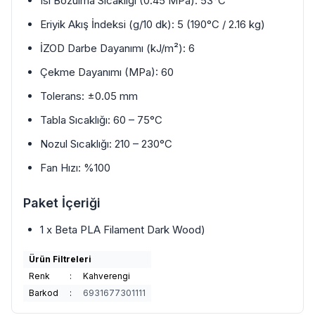
Isı Bozulma Sıcaklığı (0.45 MPa): 53°C
Eriyik Akış İndeksi (g/10 dk): 5 (190°C / 2.16 kg)
İZOD Darbe Dayanımı (kJ/m²): 6
Çekme Dayanımı (MPa): 60
Tolerans: ±0.05 mm
Tabla Sıcaklığı: 60 – 75°C
Nozul Sıcaklığı: 210 – 230°C
Fan Hızı: %100
Paket İçeriği
1 x Beta PLA Filament Dark Wood)
Ürün Filtreleri
Renk
:
Kahverengi
Barkod
:
6931677301111