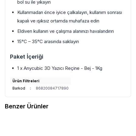
bol su ile yıkayın
Kullanmadan önce iyice çalkalayın, kullanım sonrası
kapalı ve ışıksız ortamda muhafaza edin
Eldiven kullanın ve çalışma alanınızı havalandırın
15°C – 35°C arasında saklayın
Paket İçeriği
1 x Anycubic 3D Yazıcı Reçine - Bej - 1Kg
Ürün Filtreleri
Barkod
:
86820084717890
Benzer Ürünler
5
5
Anycubic
Anycubic Tough 3D
Anycubic
Anycubic Tough 3D
Favorilere Ekle
Favorilere Ekle
Yazıcı Reçine - Gri - 1Kg
Yazıcı Reçine - Siyah - 1Kg
1.697
TL
1.697
TL