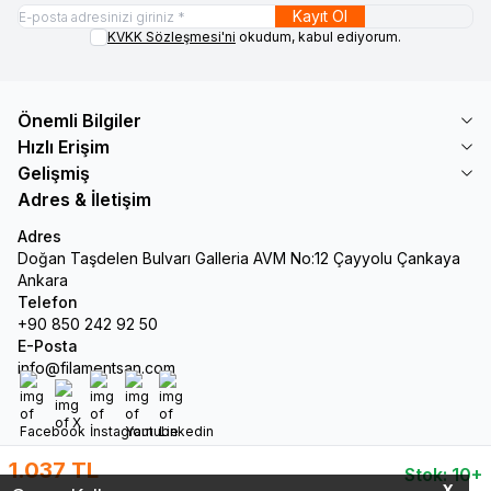
Kayıt Ol
KVKK Sözleşmesi'ni
okudum, kabul ediyorum.
Önemli Bilgiler
Hızlı Erişim
Gelişmiş
Adres & İletişim
Adres
Doğan Taşdelen Bulvarı Galleria AVM No:12 Çayyolu Çankaya
Ankara
Telefon
+90 850 242 92 50
E-Posta
info@filamentsan.com
Facebook
X
İnstagram
Youtube
Linkedin
1.037
TL
Stok: 10+
X