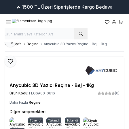
🔥 1500 TL Üzeri Siparişlerde Kargo Bedava
Favorilerim
Hesabım
Sepet
Paylaş
Ana Sayfa
Reçine
Anycubic 3D Yazıcı Reçine - Bej - 1Kg
Favoriye Ekle
Anycubic 3D Yazıcı Reçine - Bej - 1Kg
Ürün Kodu:
FLG6A00-0616
(0)
Daha Fazla
Reçine
Diğer seçenekler:
Tükendi
Naturel
Tükendi
Yeşil
Tükendi
Beyaz
Siyah